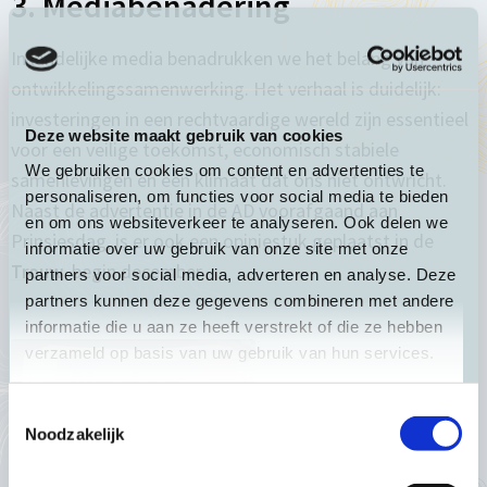
3. Mediabenadering
In landelijke media benadrukken we het belang van
ontwikkelingssamenwerking. Het verhaal is duidelijk:
investeringen in een rechtvaardige wereld zijn essentieel
Deze website maakt gebruik van cookies
voor een veilige toekomst, economisch stabiele
We gebruiken cookies om content en advertenties te
samenlevingen en een klimaat dat ons niet ontwricht.
personaliseren, om functies voor social media te bieden
Naast de advertentie in de AD voorafgaand aan
en om ons websiteverkeer te analyseren. Ook delen we
Prinsjesdag, is er ook een opiniestuk geplaatst in de
informatie over uw gebruik van onze site met onze
Trouw
begin december.
partners voor social media, adverteren en analyse. Deze
partners kunnen deze gegevens combineren met andere
informatie die u aan ze heeft verstrekt of die ze hebben
verzameld op basis van uw gebruik van hun services.
Toestemmingsselectie
Noodzakelijk