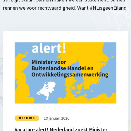
rennen we voor rechtvaardigheid. Want #NLisgeenEiland
Lees
meer
over
Vacature
alert!
Nederland
zoekt
Minister
voor
Buitenlandse
Handel
19 januari 2026
NIEUWS
en
Vacature alert! Nederland zoekt Minister
Ontwikkelingssamenwerking