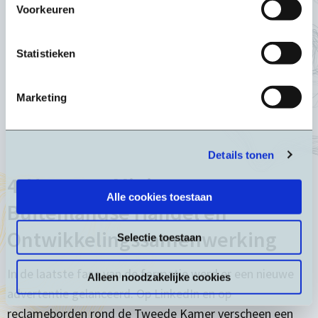
Voorkeuren
Statistieken
Marketing
Details tonen
4. Vacature Minister voor
Alle cookies toestaan
Buitenlandse Handel en
Ontwikkelingssamenwerking
Selectie toestaan
In de laatste fase van de formatie werd er een nieuwe
Alleen noodzakelijke cookies
advertentie gelanceerd. Op LinkedIn en op
reclameborden rond de Tweede Kamer verscheen een