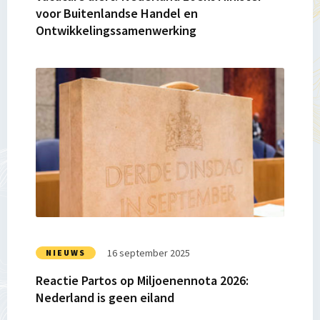
voor Buitenlandse Handel en
Ontwikkelingssamenwerking
Lees
meer
over
Reactie
Partos
op
Miljoenennota
2026:
Nederland
is
geen
16 september 2025
NIEUWS
eiland
Reactie Partos op Miljoenennota 2026:
Nederland is geen eiland