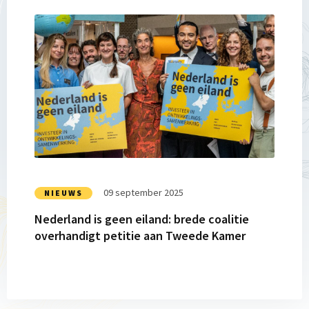
Lees
meer
over
Nederland
is
geen
eiland:
brede
coalitie
overhandigt
petitie
09 september 2025
NIEUWS
aan
Nederland is geen eiland: brede coalitie
Tweede
overhandigt petitie aan Tweede Kamer
Kamer