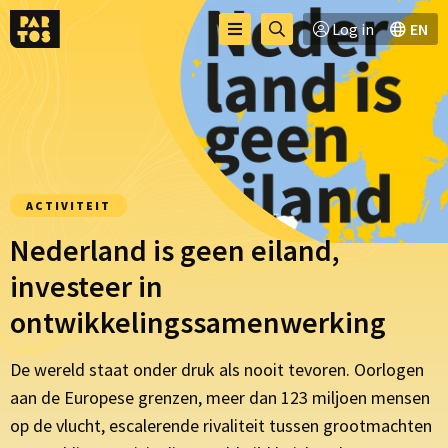
Toggle
Ga
Log in
EN
Menu
menu
naar
zoekpagina
ACTIVITEIT
Nederland is geen eiland,
investeer in
ontwikkelingssamenwerking
De wereld staat onder druk als nooit tevoren. Oorlogen
aan de Europese grenzen, meer dan 123 miljoen mensen
op de vlucht, escalerende rivaliteit tussen grootmachten