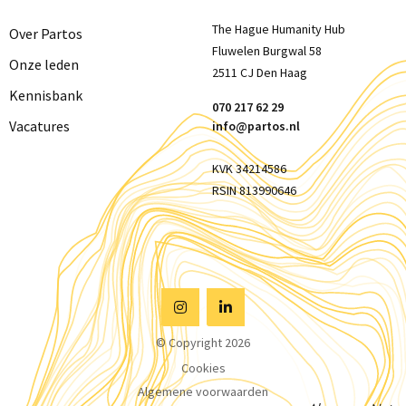
The Hague Humanity Hub
Over Partos
Fluwelen Burgwal 58
Onze leden
2511 CJ Den Haag
Kennisbank
070 217 62 29
Vacatures
info@partos.nl
KVK 34214586
RSIN 813990646
Visit
Visit
© Copyright 2026
Instagram
Linkedin
Cookies
Algemene voorwaarden