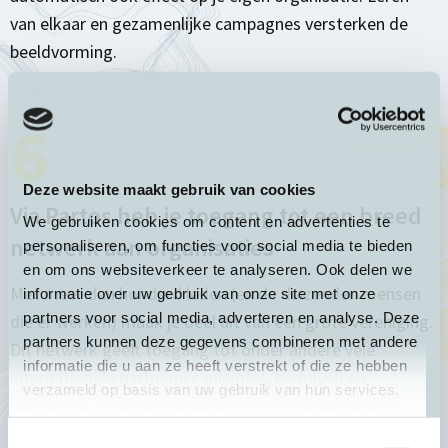
van elkaar en gezamenlijke campagnes versterken de
beeldvorming.
6
Deze website maakt gebruik van cookies
Via Partos heb je toegang tot een breed
We gebruiken cookies om content en advertenties te
netwerk aan organisaties
personaliseren, om functies voor social media te bieden
en om ons websiteverkeer te analyseren. Ook delen we
Met meer dan honderd leden (en de duizenden mensen
informatie over uw gebruik van onze site met onze
partners voor social media, adverteren en analyse. Deze
die er werken) maak je deel uit van een grote vereniging.
partners kunnen deze gegevens combineren met andere
Dit netwerk geeft toegang tot onder andere vele
informatie die u aan ze heeft verstrekt of die ze hebben
internationale partnerorganisaties, bedrijven en
verzameld op basis van uw gebruik van hun services.
overheden. Je komt elkaar tegen op een van de vele
(digitale) bijeenkomsten. Hier worden contacten gelegd,
Toestemmingsselectie