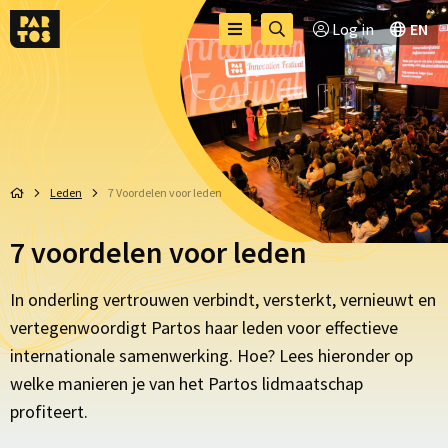
Toggle
Ga
Log in
EN
Menu
menu
naar
zoekpagina
Leden
7 Voordelen voor leden
7 voordelen voor leden
In onderling vertrouwen verbindt, versterkt, vernieuwt en
vertegenwoordigt Partos haar leden voor effectieve
internationale samenwerking. Hoe? Lees hieronder op
welke manieren je van het Partos lidmaatschap
profiteert.