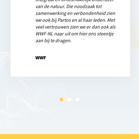
van de natuur. Die noodzaak tot
te versterken ten gunste van
gemeenschappen of partners. Als team
samenwerking en verbondenheid zien
gezamenlijke doelen. Dan stijgen we
met elkaar in gesprek zijn, kennis en
we ook bij Partos en al haar leden. Met
boven de grenzen van onze eigen
ervaringen delen, samen innoveren om
veel vertrouwen zien we er dan ook als
organisatie, hoe klein of groot ook, uit
de beleving en maatschappelijke kracht
WWF-NL naar uit om hier ons steentje
en werken we daadwerkelijk aan wat er
vooruit te brengen.
aan bij te dragen.
mondiaal nodig is voor een hoopvolle en
rechtvaardige wereld.
KNVB WorldCoaches
WWF
World Vision