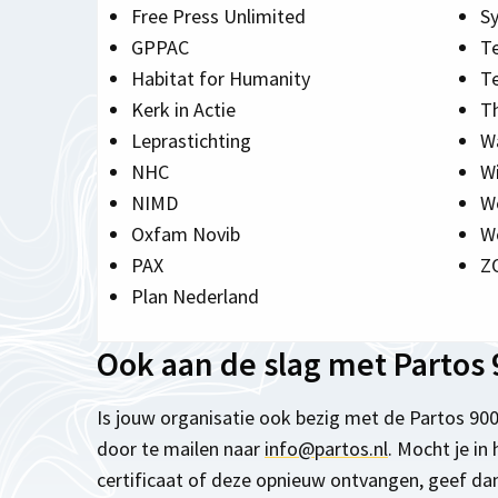
Free Press Unlimited
S
GPPAC
T
Habitat for Humanity
T
Kerk in Actie
T
Leprastichting
Wa
NHC
W
NIMD
W
Oxfam Novib
Wo
PAX
Z
Plan Nederland
Ook aan de slag met Partos
Is jouw organisatie ook bezig met de Partos 900
door te mailen naar
info@partos.nl
. Mocht je in
certificaat of deze opnieuw ontvangen, geef da