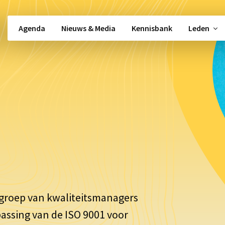
Agenda
Nieuws & Media
Kennisbank
Leden
Snel naar …
Beleidsbeïnvloeding
Alle activiteiten
Vacatures
gement
Alle werkgroepen
Politieke moni
Partos 9001
Nieuwsbrief
Shared Services
Kennisbank
groep van kwaliteitsmanagers
assing van de ISO 9001 voor