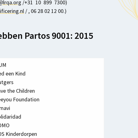
@lrqa.org
/+31 10 899 7300)
ficering.nl
/ , 06 28 02 12 00.)
ebben Partos 9001: 2015
UM
ed een Kind
utgers
ve the Children
eeyou Foundation
imavi
lidaridad
OMO
OS Kinderdorpen