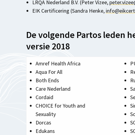
LRQA Nederland B.V. (Peter Vizee,
peter.vizee
EIK Certificering (Sandra Henke,
info@eikcerti
De volgende Partos leden h
versie 2018
Amref Health Africa
P
Aqua For All
R
Both Ends
R
Care Nederland
Sa
Cordaid
S
CHOICE for Youth and
S
Sexuality
So
Dorcas
S
Edukans
S