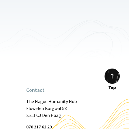
Contact
Scroll
to
The Hague Humanity Hub
top
Fluwelen Burgwal 58
2511 CJ Den Haag
070 217 62 29