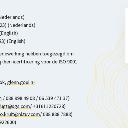
Nederlands)
023)
(Nederlands)
(English)
23)
(English)
un medewerking hebben toegezegd om
(her-)certificering voor de ISO 9001.
ook,
glenn.gouijn-
m
/ 088 998 49 08 / 06 539 471 37)
nVugt@sgs.com
/ +31611220728)
o.kruit@nl.tuv.com
/ 088 888 7888)
922600)