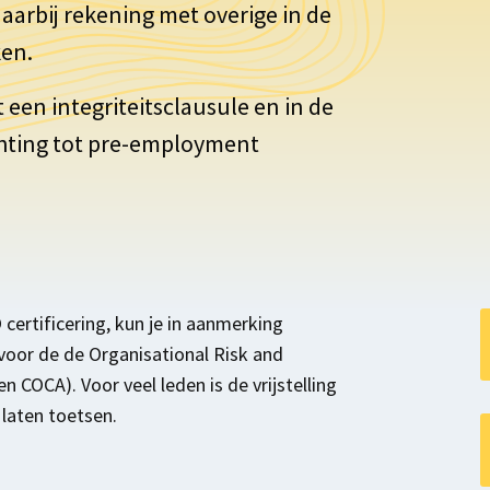
aarbij rekening met overige in de
ken.
 een integriteitsclausule en in de
chting tot pre-employment
certificering, kun je in aanmerking
voor de de Organisational Risk and
 COCA). Voor veel leden is de vrijstelling
laten toetsen.