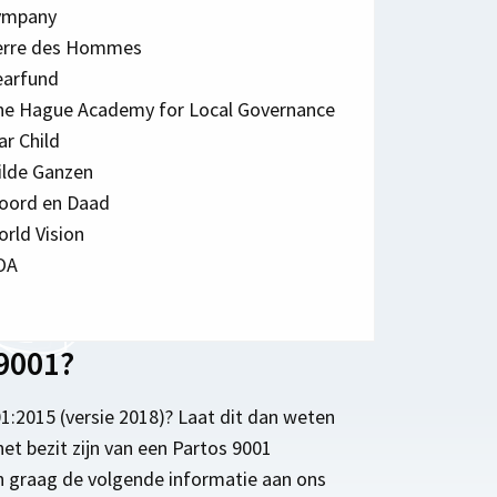
ympany
erre des Hommes
earfund
he Hague Academy for Local Governance
r Child
ilde Ganzen
oord en Daad
rld Vision
OA
 9001?
1:2015 (versie 2018)? Laat dit dan weten
 het bezit zijn van een Partos 9001
n graag de volgende informatie aan ons