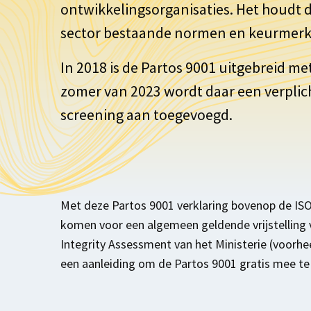
ontwikkelingsorganisaties. Het houdt d
sector bestaande normen en keurmer
In 2018 is de Partos 9001 uitgebreid met
zomer van 2023 wordt daar een verpli
screening aan toegevoegd.
Met deze Partos 9001 verklaring bovenop de ISO 
komen voor een algemeen geldende vrijstelling 
Integrity Assessment van het Ministerie (voorheen
een aanleiding om de Partos 9001 gratis mee te 