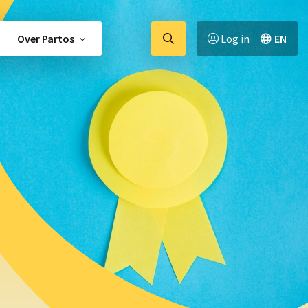
Ga
Over Partos
Log in
EN
naar
zoekpagina
tor