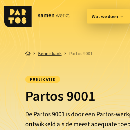
Wat we doen
[EN] Innovation Hub
Kennisbank
Partos 9001
Belangenbehartiging & 
Communicatie & Enga
PUBLICATIE
Organisatie & Kwaliteit
Partos 9001
De
Partos
9001 is door een
Partos
-werk
ontwikkeld als de meest adequate toep