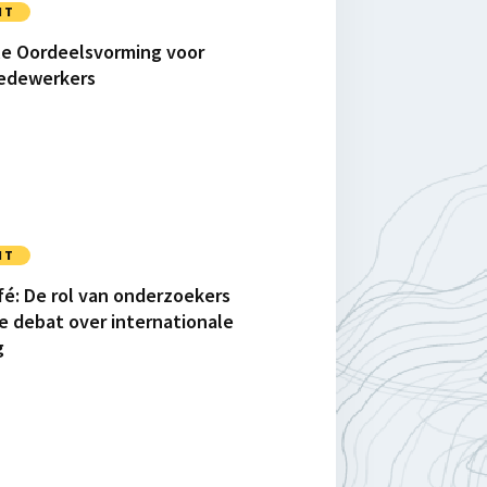
NT
le Oordeelsvorming voor
medewerkers
NT
fé: De rol van onderzoekers
ke debat over internationale
g