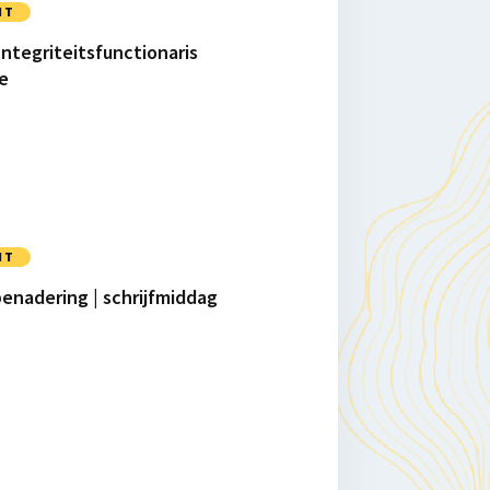
NT
Integriteitsfunctionaris
e
NT
benadering | schrijfmiddag