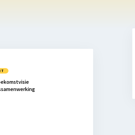
NT
oekomstvisie
ssamenwerking