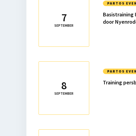
meer
PARTOS EVE
over
7
Basistraining 
Basistraining
door Nyenrod
Integriteitsfunctionaris
SEPTEMBER
door
Nyenrode
Lees
meer
PARTOS EVE
over
8
Training pers
Training
persbenadering
SEPTEMBER
|
schrijfmiddag
Lees