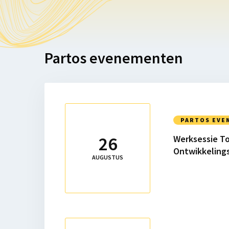
Partos evenementen
Lees
meer
PARTOS EVE
over
26
Werksessie T
Werksessie
Ontwikkeling
Toekomstvisie
AUGUSTUS
Ontwikkelingssamenwerking
Lees