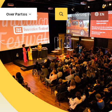
Ga
Over Partos
Log in
EN
naar
zoekpagina
tor