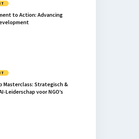
NT
ent to Action: Advancing
Development
NT
p Masterclass: Strategisch &
AI-Leiderschap voor NGO’s