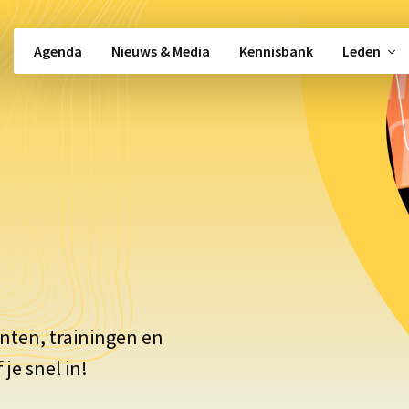
Agenda
Nieuws & Media
Kennisbank
Leden
Snel naar …
Beleidsbeïnvloeding
Alle activiteiten
Vacatures
gement
Alle werkgroepen
Politieke moni
Partos 9001
Nieuwsbrief
Shared Services
Kennisbank
nten, trainingen en
 je snel in!