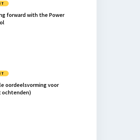
NT
ng forward with the Power
ol
NT
le oordeelsvorming voor
2 ochtenden)