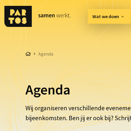
Wat we doen
[EN] Innovation Hub
Agenda
Belangenbehartiging & 
Communicatie & Enga
Organisatie & Kwaliteit
Agenda
Wij organiseren verschillende eveneme
bijeenkomsten. Ben jij er ook bij? Schrijf