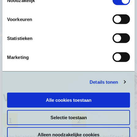
Noodzakelijk
Voorkeuren
Statistieken
Maak kennis met het team
Marketing
Details tonen
Voordelen voor leden
Alle cookies toestaan
Selectie toestaan
1
2
Alleen noodzakelijke cookies
Jouw belangen behartigd en
Je organisatie profiteert van