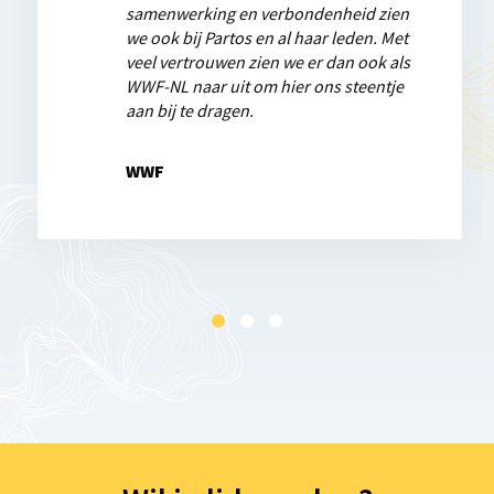
samenwerking en verbondenheid zien
gezamenlijke doelen. Dan stijgen we
met elkaar in gesprek zijn, kennis en
we ook bij Partos en al haar leden. Met
boven de grenzen van onze eigen
ervaringen delen, samen innoveren om
veel vertrouwen zien we er dan ook als
organisatie, hoe klein of groot ook, uit
de beleving en maatschappelijke kracht
WWF-NL naar uit om hier ons steentje
en werken we daadwerkelijk aan wat er
vooruit te brengen.
aan bij te dragen.
mondiaal nodig is voor een hoopvolle en
rechtvaardige wereld.
KNVB WorldCoaches
WWF
World Vision