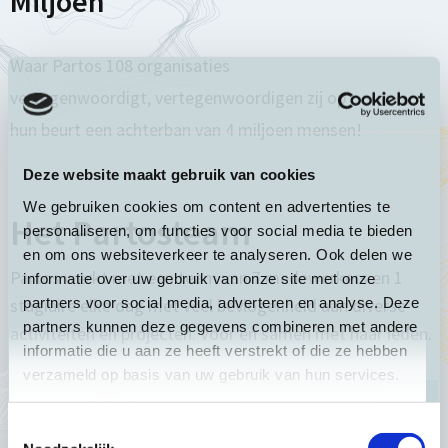
Miljoen
Waar Partos 108 organisaties
vertegenwoordigt, vertegenwoordigen zij op
hun beurt een achterban van 4 miljoen mensen!
Deze website maakt gebruik van cookies
We gebruiken cookies om content en advertenties te
Het Partosteam
personaliseren, om functies voor social media te bieden
en om ons websiteverkeer te analyseren. Ook delen we
Partos werkt met een team van 7 medewerkers en 1
informatie over uw gebruik van onze site met onze
partners voor social media, adverteren en analyse. Deze
stagiaire elke dag met veel bevlogenheid aan diverse
partners kunnen deze gegevens combineren met andere
activiteiten en projecten. Voor en samen met haar leden.
informatie die u aan ze heeft verstrekt of die ze hebben
verzameld op basis van uw gebruik van hun services.
Toestemmingsselectie