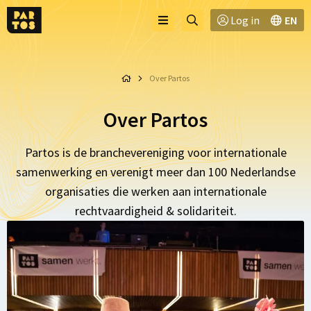
Toggle
Ga
Log in
EN
Menu
menu
naar
zoekpagina
Over Partos
Over Partos
Partos is de branchevereniging voor internationale
samenwerking en verenigt meer dan 100 Nederlandse
organisaties die werken aan internationale
rechtvaardigheid & solidariteit.