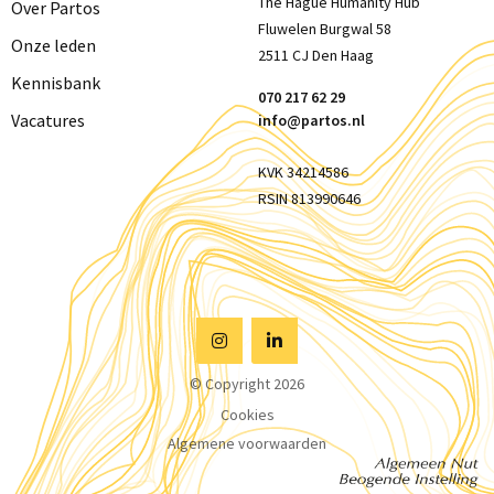
The Hague Humanity Hub
Over Partos
Fluwelen Burgwal 58
Onze leden
2511 CJ Den Haag
Kennisbank
070 217 62 29
Vacatures
info@partos.nl
KVK 34214586
RSIN 813990646
Visit
Visit
© Copyright 2026
Instagram
Linkedin
Cookies
Algemene voorwaarden