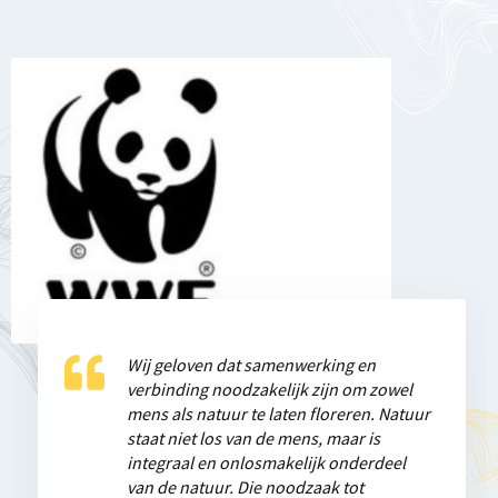
Wij geloven dat samenwerking en
Samen werkt als we er als internationale
Samen werkt betekent voor ons
verbinding noodzakelijk zijn om zowel
hulporganisaties daadwerkelijk in
verbinding, niet voor niets één van onze
mens als natuur te laten floreren. Natuur
slagen om op onze belangrijke en
kernwaarden als organisatie. Of het nu
staat niet los van de mens, maar is
actuele thema's elkaar vanuit onze eigen
gaat om voetballers, coaches,
integraal en onlosmakelijk onderdeel
competenties en kracht aan te vullen en
vrijwilligers, fans, clubs,
van de natuur. Die noodzaak tot
te versterken ten gunste van
gemeenschappen of partners. Als team