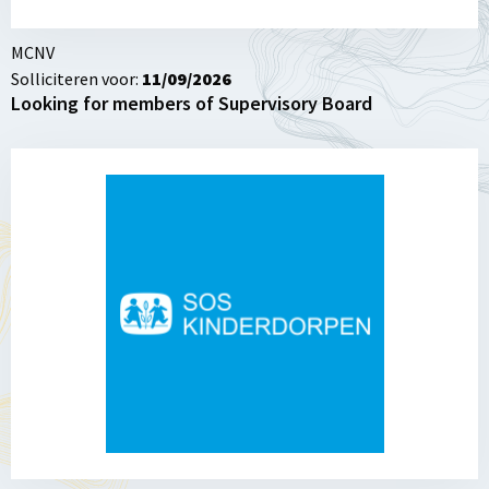
MCNV
Solliciteren voor:
11/09/2026
Looking for members of Supervisory Board
Lees
meer
over
AI
&
Data
Analist