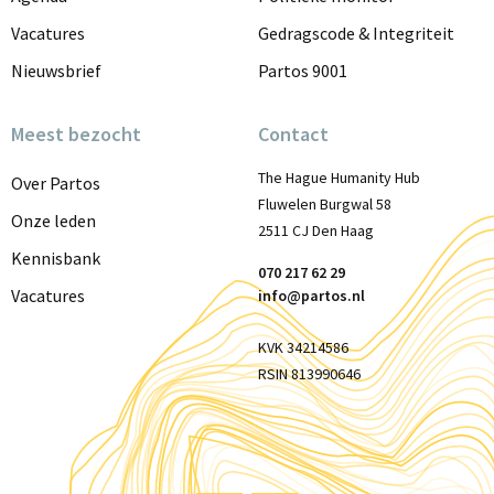
Vacatures
Gedragscode & Integriteit
Nieuwsbrief
Partos 9001
Meest bezocht
Contact
The Hague Humanity Hub
Over Partos
Fluwelen Burgwal 58
Onze leden
2511 CJ Den Haag
Kennisbank
070 217 62 29
Vacatures
info@partos.nl
KVK 34214586
RSIN 813990646