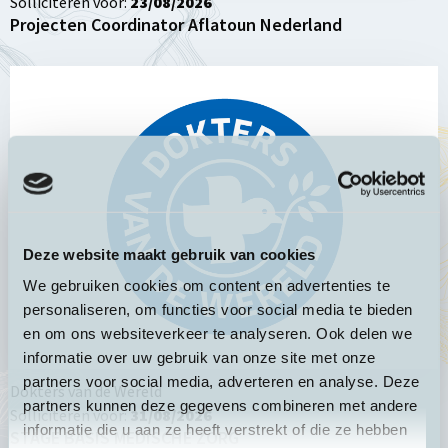
Solliciteren voor:
23/08/2026
Projecten Coordinator Aflatoun Nederland
Lees
meer
over
STAGE
BASIS
MEDISCHE
ZORG
Deze website maakt gebruik van cookies
We gebruiken cookies om content en advertenties te
personaliseren, om functies voor social media te bieden
en om ons websiteverkeer te analyseren. Ook delen we
informatie over uw gebruik van onze site met onze
partners voor social media, adverteren en analyse. Deze
Dokters van de Wereld
partners kunnen deze gegevens combineren met andere
Solliciteren voor:
31/08/2026
informatie die u aan ze heeft verstrekt of die ze hebben
STAGE BASIS MEDISCHE ZORG