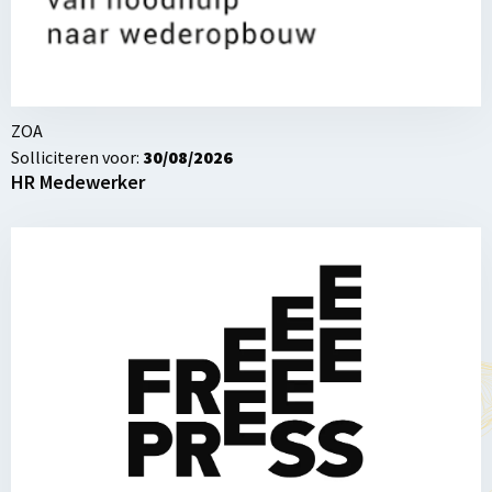
ZOA
Solliciteren voor:
30/08/2026
HR Medewerker
Lees
meer
over
Stage
Policy
&
Advocacy