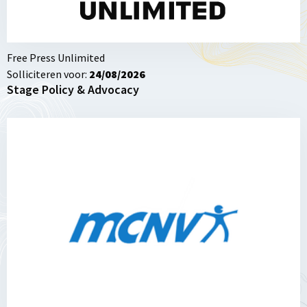
Free Press Unlimited
Solliciteren voor:
24/08/2026
Stage Policy & Advocacy
Lees
meer
over
Looking
for
members
of
Supervisory
Board