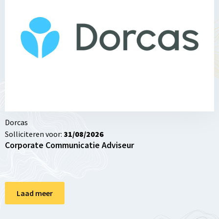
Corporate
Communicatie
Adviseur
Dorcas
Solliciteren voor:
31/08/2026
Corporate Communicatie Adviseur
Laad meer