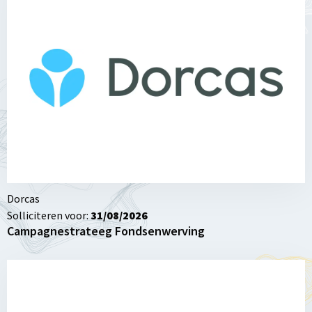
over
Campagnestrateeg
Fondsenwerving
Dorcas
Solliciteren voor:
31/08/2026
Campagnestrateeg Fondsenwerving
Lees
meer
over