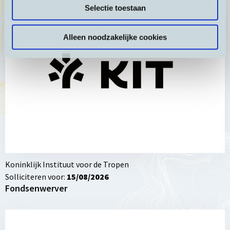
Lees
Selectie toestaan
meer
over
Alleen noodzakelijke cookies
Fondsenwerver
Koninklijk Instituut voor de Tropen
Solliciteren voor:
15/08/2026
Fondsenwerver
Lees
meer