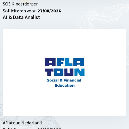
SOS Kinderdorpen
Solliciteren voor:
27/08/2026
AI & Data Analist
Lees
meer
over
Projecten
Coordinator
Aflatoun
Nederland
Aflatoun Nederland