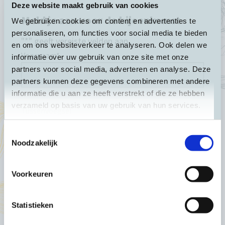
Deze website maakt gebruik van cookies
Meld je aan voor de bijeenkomst
We gebruiken cookies om content en advertenties te
personaliseren, om functies voor social media te bieden
"
*
" geeft vereiste velden aan
en om ons websiteverkeer te analyseren. Ook delen we
Voornaam
*
informatie over uw gebruik van onze site met onze
partners voor social media, adverteren en analyse. Deze
partners kunnen deze gegevens combineren met andere
informatie die u aan ze heeft verstrekt of die ze hebben
verzameld op basis van uw gebruik van hun services.
Tussenvoegsel
Toestemmingsselectie
Noodzakelijk
Achternaam
*
Voorkeuren
Statistieken
E-mailadres
*