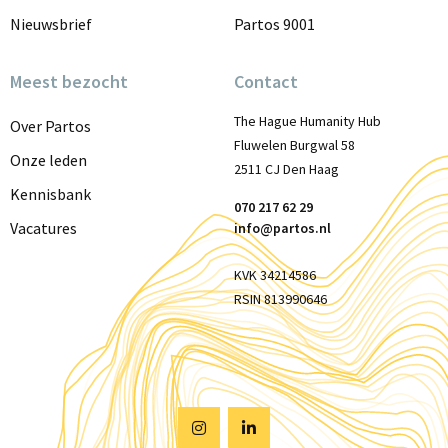
Nieuwsbrief
Partos 9001
Meest bezocht
Contact
The Hague Humanity Hub
Over Partos
Fluwelen Burgwal 58
Onze leden
2511 CJ Den Haag
Kennisbank
070 217 62 29
Vacatures
info@partos.nl
KVK 34214586
RSIN 813990646
Visit
Visit