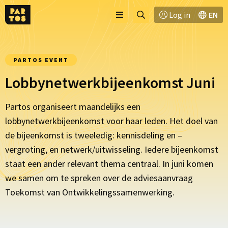
Toggle
Ga
Log in
EN
Menu
menu
naar
zoekpagina
PARTOS EVENT
Lobbynetwerkbijeenkomst Juni
Partos organiseert maandelijks een
lobbynetwerkbijeenkomst voor haar leden. Het doel van
de bijeenkomst is tweeledig: kennisdeling en –
vergroting, en netwerk/uitwisseling. Iedere bijeenkomst
staat een ander relevant thema centraal. In juni komen
we samen om te spreken over de adviesaanvraag
Toekomst van Ontwikkelingssamenwerking.