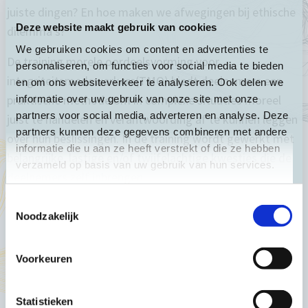
juiste dingen? En hoe maken we afwegingen bij ethische
Deze website maakt gebruik van cookies
dilemma’s?
We gebruiken cookies om content en advertenties te
De training morele oordeelsvorming voor
personaliseren, om functies voor social media te bieden
integriteitsmedewerkers(TMO) biedt deelnemers een
en om ons websiteverkeer te analyseren. Ook delen we
praktische methode om in complexe situaties moreel
informatie over uw gebruik van onze site met onze
partners voor social media, adverteren en analyse. Deze
juist te handelen en verantwoording af te kunnen leggen
partners kunnen deze gegevens combineren met andere
over hun beslissingen.
In de training wordt gewerkt met
informatie die u aan ze heeft verstrekt of die ze hebben
belangrijke, lastige en/of twijfelachtige kwesties die de
verzameld op basis van uw gebruik van hun services.
deelnemers zelf inbrengen.
Toestemmingsselectie
Na afloop van de training kun je binnen je eigen
Noodzakelijk
organisatie het moreel beraad introduceren. Op die
manier werk je gaandeweg aan een integere organisatie.
Voorkeuren
De dilemma’s die tijdens een moreel beraad worden
besproken, kunnen ook een solide uitgangspunt vormen
Statistieken
voor het (her)formuleren van basisbeginselen,