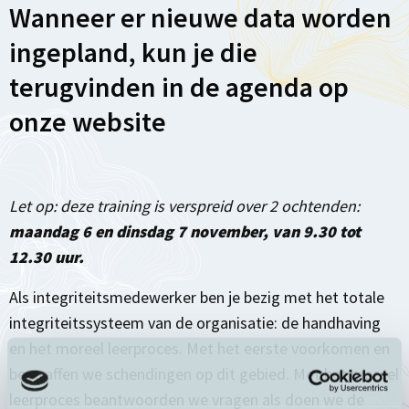
Wanneer er nieuwe data worden
ingepland, kun je die
terugvinden in de agenda op
onze website
Let op: deze training is verspreid over 2 ochtenden:
maandag 6 en dinsdag 7 november, van 9.30 tot
12.30 uur.
Als integriteitsmedewerker ben je bezig met het totale
integriteitssysteem van de organisatie: de handhaving
en het moreel leerproces. Met het eerste voorkomen en
bestraffen we schendingen op dit gebied. Met het moreel
leerproces beantwoorden we vragen als doen we de