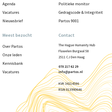
Agenda
Politieke monitor
Vacatures
Gedragscode & Integriteit
Nieuwsbrief
Partos 9001
Meest bezocht
Contact
The Hague Humanity Hub
Over Partos
Fluwelen Burgwal 58
Onze leden
2511 CJ Den Haag
Kennisbank
070 217 62 29
Vacatures
info@partos.nl
KVK 34214586
RSIN 813990646