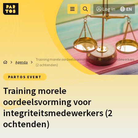
Toggle
Ga
Log in
EN
Menu
menu
naar
zoekpagina
Training morele oordeelsvorming voor integriteitsmedewerkers
Agenda
(2 ochtenden)
PARTOS EVENT
Training morele
oordeelsvorming voor
integriteitsmedewerkers (2
ochtenden)