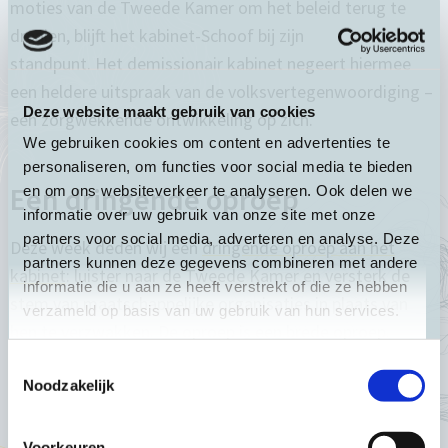
moties van de Tweede Kamer om het beleid terug te
draaien, blijft het kabinet-Schoof bij zijn
standpunt. Het demissionair kabinet negeert hiermee
een heldere uitspraak van de volksvertegenwoordiging –
Deze website maakt gebruik van cookies
een zorgwekkende ontwikkeling op zich.
We gebruiken cookies om content en advertenties te
personaliseren, om functies voor social media te bieden
Een dringende oproep
en om ons websiteverkeer te analyseren. Ook delen we
informatie over uw gebruik van onze site met onze
partners voor social media, adverteren en analyse. Deze
Deze week deden wij een
dringende oproep aan het
partners kunnen deze gegevens combineren met andere
kabinet
: luister naar de Tweede Kamer en versterk de
informatie die u aan ze heeft verstrekt of die ze hebben
stem van maatschappelijke organisaties in plaats van
verzameld op basis van uw gebruik van hun services.
hen te verzwakken. De oproep is een brede oproep.
Partos vertegenwoordigt samen met het MVO Platform,
Toestemmingsselectie
Breed Mensenrechten Overleg, WO=MEN Dutch Gender
Noodzakelijk
Platform en Groene 11 zo’n 150 Nederlandse
maatschappelijke organisaties, die allemaal merken dat
Voorkeuren