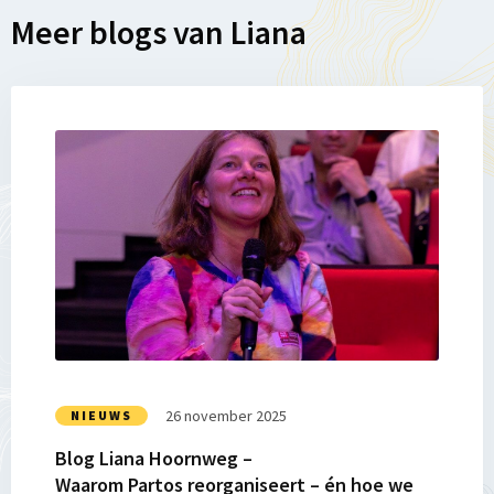
Meer blogs van Liana
Lees
meer
over
Blog
Liana
Hoornweg
–
Waarom Partos reorganiseert
–
én
hoe
26 november 2025
NIEUWS
we
Blog Liana Hoornweg –
vooruitkijken
Waarom Partos reorganiseert – én hoe we
naar