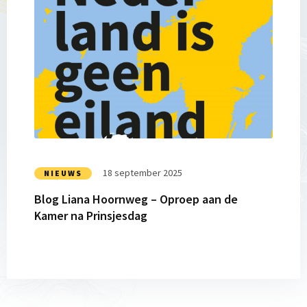
Lees
meer
over
Blog
Liana
Hoornweg
–
Oproep
aan
de
Kamer
18 september 2025
NIEUWS
na
Blog Liana Hoornweg – Oproep aan de
Prinsjesdag
Kamer na Prinsjesdag