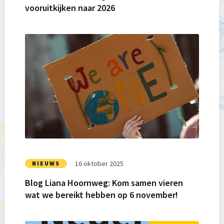
vooruitkijken naar 2026
2026
Lees
meer
over
Blog
Liana
Hoornweg:
Kom
samen
vieren
wat
we
16 oktober 2025
NIEUWS
bereikt
Blog Liana Hoornweg: Kom samen vieren
hebben
wat we bereikt hebben op 6 november!
op
6
november!