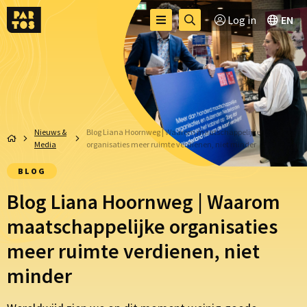
Toggle
Ga
Log in
EN
Menu
menu
naar
zoekpagina
Nieuws &
Blog Liana Hoornweg | Waarom maatschappelijke
Media
organisaties meer ruimte verdienen, niet minder
BLOG
Blog Liana Hoornweg | Waarom
maatschappelijke organisaties
meer ruimte verdienen, niet
minder