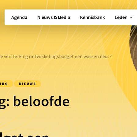
Agenda
Nieuws & Media
Kennisbank
Leden
Snel naar …
e versterking ontwikkelingsbudget een wassen neus?
Beleidsbeïnvloeding
Alle activiteiten
Vacatures
gement
Alle werkgroepen
Politieke moni
ING
NIEUWS
Partos 9001
Nieuwsbrief
g: beloofde
Shared Services
Kennisbank