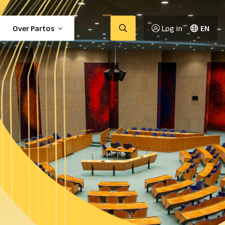
Ga
Over Partos
Log in
EN
naar
zoekpagina
tor