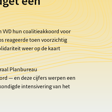
dget een
n VVD hun coalitieakkoord voor
os
reageerde
toen voorzichtig
olidariteit weer op de kaart
traal Planbureau
ord — en deze cijfers werpen een
ondigde intensivering van het