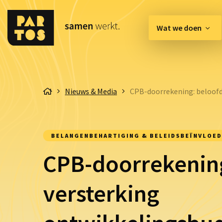
Wat we doen
[EN] Innovation Hub
Nieuws & Media
CPB-doorrekening: beloofd
Belangenbehartiging & 
Communicatie & Enga
BELANGENBEHARTIGING & BELEIDSBEÏNVLOED
Organisatie & Kwaliteit
CPB-doorrekenin
versterking