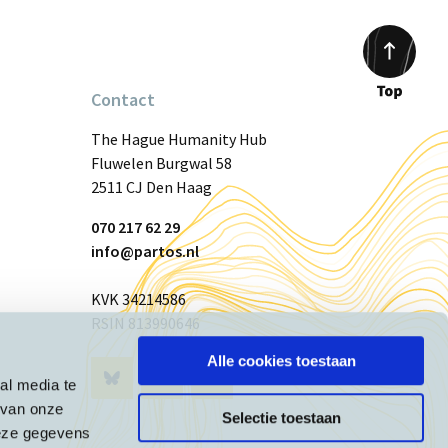
Contact
Scroll
to
The Hague Humanity Hub
top
Fluwelen Burgwal 58
2511 CJ Den Haag
070 217 62 29
info@partos.nl
KVK 34214586
RSIN 813990646
Alle cookies toestaan
Visit
Visit
Visit
al media te
 van onze
Selectie toestaan
Bluesky
Instagram
Linkedin
deze gegevens