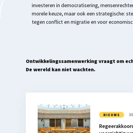
investeren in democratisering, mensenrechten e
morele keuze, maar ook een strategische: ste
tegen conflict en migratie en voor economisc
Ontwikkelingssamenwerking vraagt om ech
De wereld kan niet wachten.
Lees
meer
30
NIEUWS
over
Regeerakkoord 
Regeerakkoord