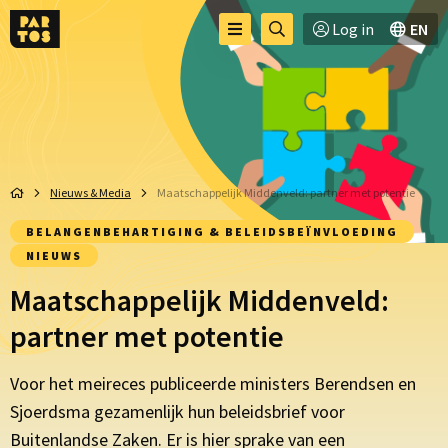
Toggle
Ga
Log in
EN
Menu
menu
naar
zoekpagina
Nieuws & Media
Maatschappelijk Middenveld: partner met potentie
BELANGENBEHARTIGING & BELEIDSBEÏNVLOEDING
NIEUWS
Maatschappelijk Middenveld:
partner met potentie
Voor het meireces publiceerde ministers Berendsen en
Sjoerdsma gezamenlijk hun beleidsbrief voor
Buitenlandse Zaken. Er is hier sprake van een