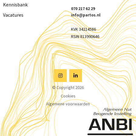
Kennisbank
070 217 62 29
Vacatures
info@partos.nl
KVK 34214586
RSIN 813990646
Visit
Visit
© Copyright 2026
Instagram
Linkedin
Cookies
Algemene voorwaarden