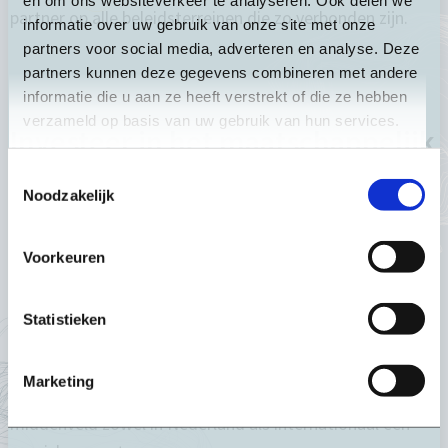
partner op alle beleidsterreinen die zo verbonden zijn.
informatie over uw gebruik van onze site met onze
partners voor social media, adverteren en analyse. Deze
partners kunnen deze gegevens combineren met andere
informatie die u aan ze heeft verstrekt of die ze hebben
verzameld op basis van uw gebruik van hun services.
Investeer in het maatschappelijk
middenveld
Toestemmingsselectie
Noodzakelijk
In een tijd waarin autocraten wereldwijd de civiele ruimte
inperken, is het van strategisch belang dat Nederland
Voorkeuren
actief investeert in de bescherming en versterking van
het maatschappelijk middenveld. In de beleidsbrief uit
Statistieken
het kabinet zijn zorgen over machtspolitiek wereldwijd,
iets wat gedeeld wordt door de sector. In het versterken
Marketing
van democratische krachten vormt het maatschappelijk
middenveld zowel in Nederland als internationaal een