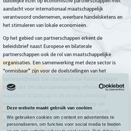
duidelijke inzet op economische partnerschappen met
aandacht voor internationaal maatschappelijk
verantwoord ondernemen, weerbare handelsketens en
het stimuleren van lokale economieën.
Op het gebied van partnerschappen erkent de
beleidsbrief naast Europese en bilaterale
partnerschappen ook de rol van maatschappelijke
organisaties. Een samenwerking met deze sector is
“onmisbaar” zijn voor de doelstellingen van het
buitenlandbeleid. Een standpunt dat Partos al langer
benadrukt. Om deze samenwerking effectief en
waardevol te laten zijn in de verdere uitwerking
benadrukken we het belang dat de inbreng van
Deze website maakt gebruik van cookies
maatschappelijke organisaties structureel wordt
We gebruiken cookies om content en advertenties te
geborgd in de beleidscyclus. Het maatschappelijk
personaliseren, om functies voor social media te bieden
middenveld is een diverse sector en een waardevolle
en om ons websiteverkeer te analyseren. Ook delen we