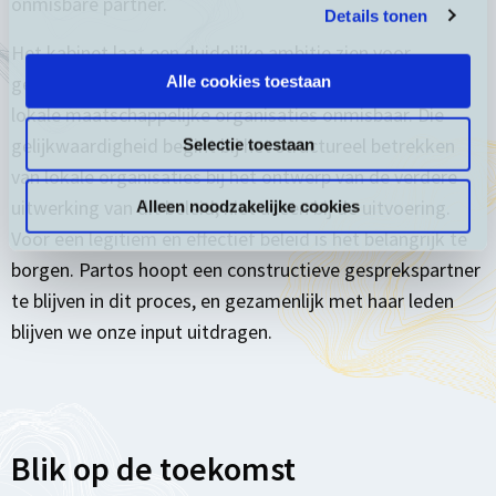
onmisbare partner.
Details tonen
Het kabinet laat een duidelijke ambitie zien voor
gelijkwaardige partnerschappen, om dit te bereiken zijn
Alle cookies toestaan
lokale maatschappelijke organisaties onmisbaar. Die
gelijkwaardigheid begint bij het structureel betrekken
Selectie toestaan
van lokale organisaties bij het ontwerp van de verdere
uitwerking van dit beleid, niet alleen bij de uitvoering.
Alleen noodzakelijke cookies
Voor een legitiem en effectief beleid is het belangrijk te
borgen. Partos hoopt een constructieve gesprekspartner
te blijven in dit proces, en gezamenlijk met haar leden
blijven we onze input uitdragen.
Blik op de toekomst