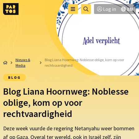
Toggle
Ga
Log in
EN
Menu
menu
naar
zoekpagina
Nieuws &
Blog Liana Hoornweg: Noblesse oblige, kom op voor
Media
rechtvaardigheid
BLOG
Blog Liana Hoornweg: Noblesse
oblige, kom op voor
rechtvaardigheid
Deze week vuurde
de regering
Netanyahu weer bommen
af op Gaza. Overal ter wereld, ook in Israël zelf, zijn