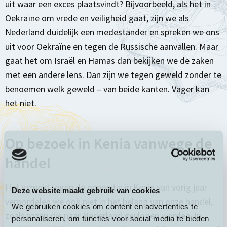
uit waar een exces plaatsvindt? Bijvoorbeeld, als het in
Oekraïne om vrede en veiligheid gaat, zijn we als
Nederland duidelijk een medestander en spreken we ons
uit voor Oekraïne en tegen de Russische aanvallen.
Maar
gaat het om Israël en Hamas dan bekijken we de zaken
met een andere lens. Dan zijn we tegen geweld zonder te
benoemen welk geweld – van beide kanten. Vager kan
het niet.
Op bezoek in Kenia vanwege de
handel
Het geweld tegen de oppositie in Kenia van vorig jaar
Deze website maakt gebruik van cookies
veroordelen we ook niet in het belang van onze handel,
We gebruiken cookies om content en advertenties te
zoals rozen die naar Nederland gevlogen worden. In
personaliseren, om functies voor social media te bieden