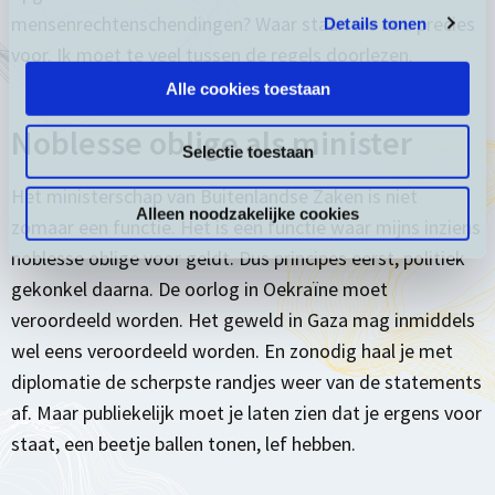
mensenrechtenschendingen? Waar staan we nou precies
Details tonen
voor. Ik moet te veel tussen de regels doorlezen.
Alle cookies toestaan
Noblesse oblige als minister
Selectie toestaan
Het ministerschap van Buitenlandse Zaken is niet
Alleen noodzakelijke cookies
zomaar een functie. Het is een functie waar mijns inziens
noblesse oblige voor geldt. Dus principes eerst, politiek
gekonkel daarna. De oorlog in Oekraïne moet
veroordeeld worden. Het geweld in Gaza mag inmiddels
wel eens veroordeeld worden. En zonodig haal je met
diplomatie de scherpste randjes weer van de statements
af. Maar publiekelijk moet je laten zien dat je ergens voor
staat, een beetje ballen tonen, lef hebben.