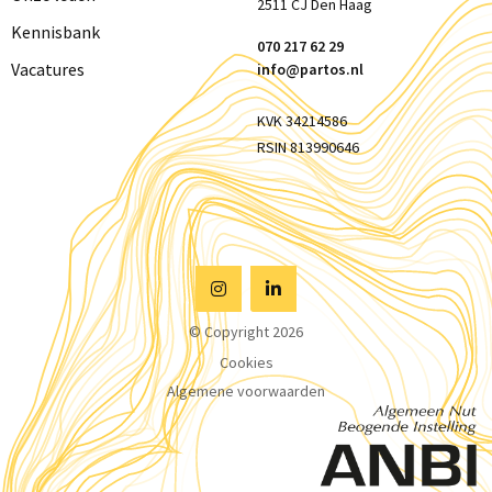
2511 CJ Den Haag
Kennisbank
070 217 62 29
Vacatures
info@partos.nl
KVK 34214586
RSIN 813990646
Visit
Visit
© Copyright 2026
Instagram
Linkedin
Cookies
Algemene voorwaarden