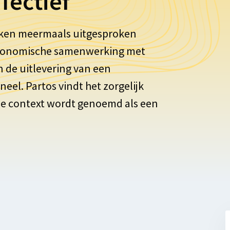
fectief
weken meermaals uitgesproken
 economische samenwerking met
n de uitlevering van een
eel. Partos vindt het zorgelijk
e context wordt genoemd als een