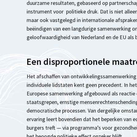
duurzame resultaten, gebaseerd op partnerscha
instrument voor politieke druk. Dat is niet alle
maar ook vastgelegd in internationale afspraken
beëindigen van een langdurige samenwerking om
geloofwaardigheid van Nederland en de EU als 
Een disproportionele maatr
Het afschaffen van ontwikkelingssamenwerking 
individuele lidstaten kent geen precedent. In he
Europese samenwerking afgebouwd als reactie op 
staatsgrepen, ernstige mensenrechtenschending
democratische processen. Van dergelijke omstan
ervaring leert bovendien dat het beperken van
burgers treft — via programma’s voor gezondhei
het beoogde politieke effect onzeker blijft.