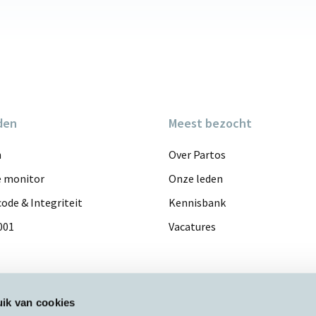
den
Meest bezocht
n
Over Partos
e monitor
Onze leden
ode & Integriteit
Kennisbank
001
Vacatures
ik van cookies