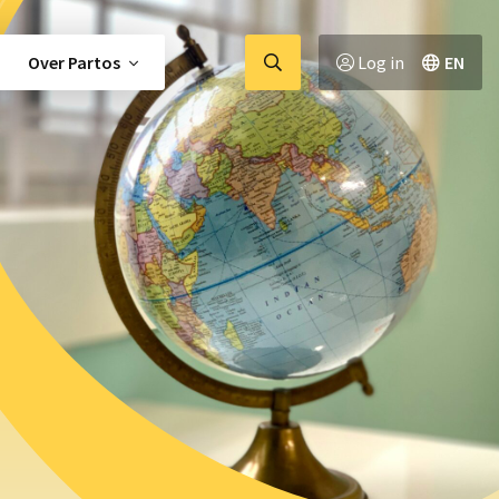
Ga
Over Partos
Log in
EN
naar
zoekpagina
tor