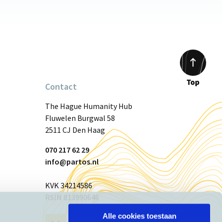
Contact
Scroll
to
The Hague Humanity Hub
top
Fluwelen Burgwal 58
2511 CJ Den Haag
070 217 62 29
info@partos.nl
KVK 34214586
RSIN 813990646
Alle cookies toestaan