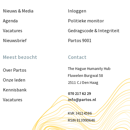
Scrol
to
Nieuws & Media
Inloggen
top
Agenda
Politieke monitor
Vacatures
Gedragscode & Integriteit
Nieuwsbrief
Partos 9001
Meest bezocht
Contact
The Hague Humanity Hub
Over Partos
Fluwelen Burgwal 58
Onze leden
2511 CJ Den Haag
Kennisbank
070 217 62 29
Vacatures
info@partos.nl
KVK 34214586
RSIN 813990646