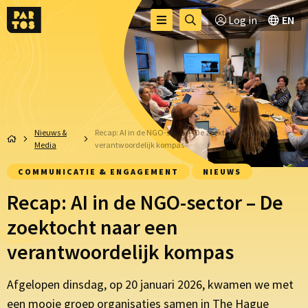
Toggle
Ga
Log in
EN
Menu
menu
naar
zoekpagina
Nieuws &
Recap: AI in de NGO-sector – De zoektocht naar een
Media
verantwoordelijk kompas
COMMUNICATIE & ENGAGEMENT
NIEUWS
Recap: AI in de NGO-sector – De
zoektocht naar een
verantwoordelijk kompas
Afgelopen dinsdag, op 20 januari 2026, kwamen we met
een mooie groep organisaties samen in The Hague