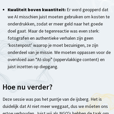
Kwaliteit boven kwantiteit:
Er werd geopperd dat
we AI misschien juist moeten gebruiken om kosten te
onderdrukken, zodat er meer geld naar het goede
doel gaat. Maar de tegenreactie was even sterk:
fotografen en authentieke verhalen zijn geen
‘kostenpost’ waarop je moet bezuinigen, ze zijn
onderdeel van je missie. We moeten oppassen voor de
overvloed aan “AI-slop” (oppervlakkige content) en
juist inzetten op diepgang.
Hoe nu verder?
Deze sessie was pas het puntje van de ijsberg. Het is
duidelijk dat AI niet meer weggaat, dus we móeten ons
ertoe verhouden. Juist wij als NGO’s hebben de taak om