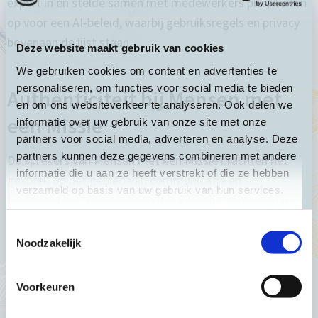
expert in en stelde samen met medewerkers prioriteiten
op voor een AI-beleid, waarbij gebruiksregels en privacy
bovenaan de lijst staan.
Deze website maakt gebruik van cookies
We gebruiken cookies om content en advertenties te
personaliseren, om functies voor social media te bieden
Authenticiteit bij Mensen met
en om ons websiteverkeer te analyseren. Ook delen we
een Missie
informatie over uw gebruik van onze site met onze
partners voor social media, adverteren en analyse. Deze
partners kunnen deze gegevens combineren met andere
De sprekers van Mensen met een Missie brachten het
informatie die u aan ze heeft verstrekt of die ze hebben
gesprek op het gebied van communicatie en
verzameld op basis van uw gebruik van hun services.
beeldvorming. Hun standpunt is krachtig: zij maken de
bewuste keuze om geen AI-gegenereerde beelden te
Toestemmingsselectie
gebruiken. Waarom? Omdat hun hele organisatie draait
Noodzakelijk
om vertrouwen, empathie en menselijke verbinding. AI-
beelden kunnen schadelijke stereotypen zoals “poverty-
Voorkeuren
porn” of het “white-saviour narrative” versterken, wat