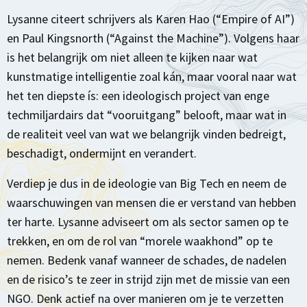
Lysanne citeert schrijvers als Karen Hao (“Empire of AI”)
en Paul Kingsnorth (“Against the Machine”). Volgens haar
is het belangrijk om niet alleen te kijken naar wat
kunstmatige intelligentie zoal kán, maar vooral naar wat
het ten diepste ís: een ideologisch project van enge
techmiljardairs dat “vooruitgang” belooft, maar wat in
de realiteit veel van wat we belangrijk vinden bedreigt,
beschadigt, ondermijnt en verandert.
Verdiep je dus in de ideologie van Big Tech en neem de
waarschuwingen van mensen die er verstand van hebben
ter harte. Lysanne adviseert om als sector samen op te
trekken, en om de rol van “morele waakhond” op te
nemen. Bedenk vanaf wanneer de schades, de nadelen
en de risico’s te zeer in strijd zijn met de missie van een
NGO. Denk actief na over manieren om je te verzetten