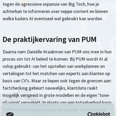
tegen de agressieve expansie van Big Tech, hoe je
achterban te informeren over neppe content en binnen
welke kaders AI eventueel wel gebruikt kan worden.
De praktijkervaring van PUM
Daarna nam Daniëlle Kraakman van PUM ons mee in hun
proces om tot AI beleid te komen. Bij PUM wordt AI al
volop gebruikt: van het opstellen van werkplannen en
vertalingen tot het matchen van experts aan klanten op
basis van CV’s. Maar ze liepen ook tegen de grenzen aan:
factchecking gebeurt nauwelijks, klantdata raakt
mogelijk verspreid in grote modellen en de eigen ’tone-
of-voice’ verwatert. In plaats van een totaalverbod koos
PUM voor een gestructureerde aanpak: ze huurde een