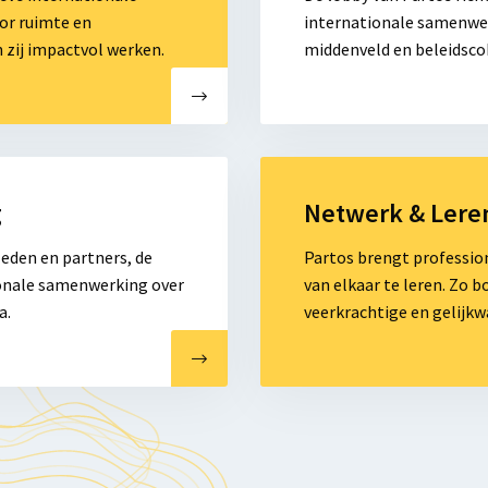
&
or ruimte en
internationale samenwer
Beleidsbeïnvloeding
 zij impactvol werken.
middenveld en beleidsco
Lees
meer
g
Netwerk & Lere
over
Netwerk
eden en partners, de
Partos brengt profession
en
ionale samenwerking over
van elkaar te leren. Zo
Leren
a.
veerkrachtige en gelijkw