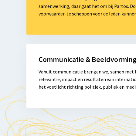
&
samenwerking, daar gaat het om bij Partos. Do
Kwaliteit
voorwaarden te scheppen voor de leden kunnen
Lees
meer
Communicatie & Beeldvormin
over
Communicatie
Vanuit communicatie brengen we, samen met l
&
relevantie, impact en resultaten van internat
Engagement
het voetlicht richting politiek, publiek en medi