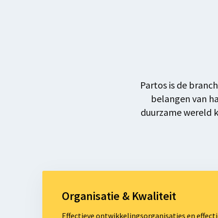
Previous
Next
Partos is de branc
belangen van haa
duurzame wereld ku
Lees
meer
Organisatie & Kwaliteit
over
Organisatie
Effectieve ontwikkelingsorganisaties en effect