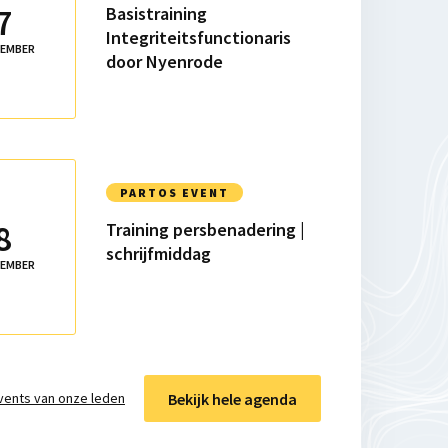
7
Basistraining
g
Integriteitsfunctionaris
functionaris
EMBER
door Nyenrode
PARTOS EVENT
8
Training persbenadering |
schrijfmiddag
ing
EMBER
ag
Bekijk hele agenda
vents van onze leden