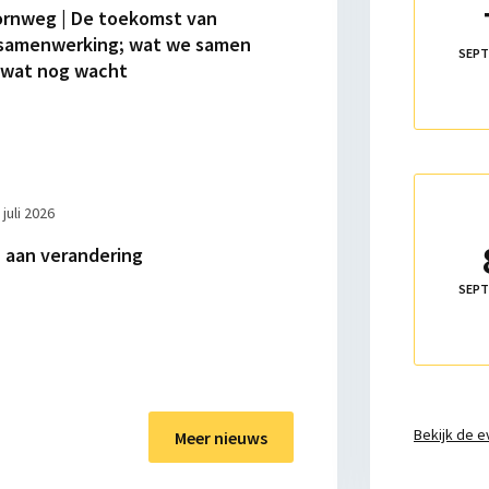
over
ornweg | De toekomst van
Basistrainin
ssamenwerking; wat we samen
Integriteits
SEPT
 wat nog wacht
door
Nyenrode
Lees
meer
 juli 2026
over
aan verandering
Training
persbenader
SEPT
|
schrijfmidd
Bekijk de e
Meer nieuws