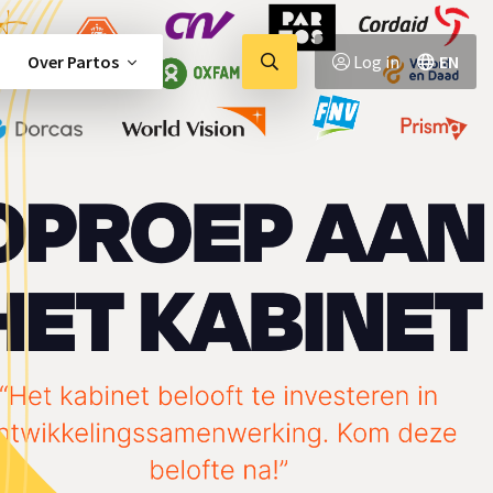
Ga
Over Partos
Log in
EN
naar
zoekpagina
tor