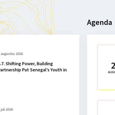
Agenda
Lees
 augustus 2026
meer
over
7. Shifting Power, Building
Werksessie
artnership Put Senegal’s Youth in
Toekomstvi
AUG
Ontwikkeli
Lees
meer
 juli 2026