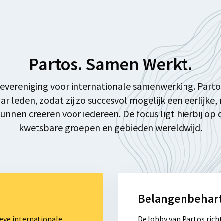
Partos. Samen Werkt.
hevereniging voor internationale samenwerking. Partos 
r leden, zodat zij zo succesvol mogelijk een eerlijke,
nnen creëren voor iedereen. De focus ligt hierbij op
kwetsbare groepen en gebieden wereldwijd.
Lees
meer
Belangenbehart
over
Belangenbehartiging
ieve internationale
De lobby van Partos richt