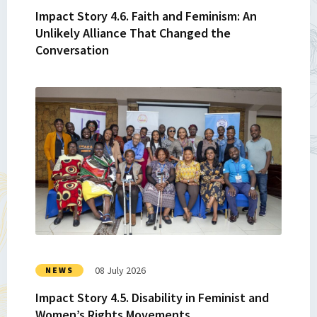
Alliance
Impact Story 4.6. Faith and Feminism: An
That
Unlikely Alliance That Changed the
Changed
Conversation
the
Conversation
Read
more
about
Impact
Story
4.5.
Disability
in
Feminist
and
Women’s
08 July 2026
NEWS
Rights
Impact Story 4.5. Disability in Feminist and
Movements
Women’s Rights Movements