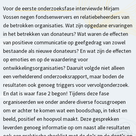
Voor
de eerste onderzoeksfas
e interviewde Mirjam
Vossen negen fondsenwervers en relatiebeheerders van
de betrokken organisaties. Wat zijn opgedane ervaringen
in het betrekken van donateurs? Wat waren de effecten
van positieve communicatie op geefgedrag van zowel
bestaande als nieuwe donateurs? En wat zijn de effecten
op emoties en op de waardering voor
ontwikkelingsorganisaties? Daaruit volgde niet alleen
een verhelderend onderzoeksrapport, maar boden de
resultaten ook genoeg triggers voor vervolgonderzoek.
En dat is waar fase 2 begon! Tijdens deze fase
organiseerden we onder andere diverse focusgroepen
om er achter te komen wat een boodschap, in tekst en
beeld, positief en hoopvol maakt. Deze gesprekken
leverden genoeg informatie op om naast alle resultaten
ook een praktische checklist met de do’s en de dont’s op