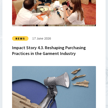
Story
4.3.
Reshaping
Purchasing
Practices
in
the
17 June 2026
NEWS
Garment
Impact Story 4.3. Reshaping Purchasing
Industry
Practices in the Garment Industry
Read
more
about
Recap:
Session
on
Digital