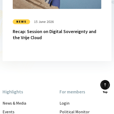
Sovereignty
and
the
Vrije
15 June 2026
NEWS
Cloud
Recap: Session on Digital Sovereignty and
the Vrije Cloud
Highlights
For members
Scrol
to
News & Media
Login
top
Events
Political Monitor