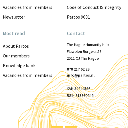
Vacancies from members
Code of Conduct & Integrity
Newsletter
Partos 9001
Most read
Contact
The Hague Humanity Hub
About Partos
Fluwelen Burgwal 58
Our members
2511 CJ The Hague
Knowledge bank
070 217 62 29
Vacancies from members
info@partos.nl
KVK 34214586
RSIN 813990646