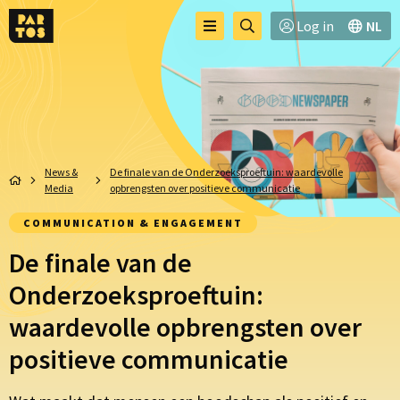
Toggle
Go
Log in
NL
Menu
menu
to
searchpage
News &
De finale van de Onderzoeksproeftuin: waardevolle
Media
opbrengsten over positieve communicatie
COMMUNICATION & ENGAGEMENT
De finale van de
Onderzoeksproeftuin:
waardevolle opbrengsten over
positieve communicatie