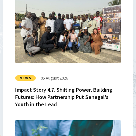
Read
more
about
Impact
Story
4.7.
Shifting
Power,
Building
Futures:
How
05 August 2026
NEWS
Partnership
Impact Story 4.7. Shifting Power, Building
Put
Futures: How Partnership Put Senegal’s
Senegal’s
Youth in the Lead
Youth
in
the
Read
Lead
more