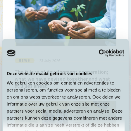
about
The
future
of
development
cooperation;
what
we
have
23 July 2026
NEWS
devised
The future of development cooperation;
together
Deze website maakt gebruik van cookies
what we have devised together and what
and
We gebruiken cookies om content en advertenties te
still lies ahead
what
personaliseren, om functies voor social media te bieden
still
en om ons websiteverkeer te analyseren. Ook delen we
lies
informatie over uw gebruik van onze site met onze
Read
ahead
partners voor social media, adverteren en analyse. Deze
more
partners kunnen deze gegevens combineren met andere
about
informatie die u aan ze heeft verstrekt of die ze hebben
Working