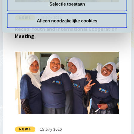
Meeting
Selectie toestaan
16 July 2026
NEWS
Alleen noodzakelijke cookies
Recap: Youth and International Cooperation
Meeting
Read
more
about
Impact
Story
4.6.
Faith
and
Feminism:
An
Unlikely
15 July 2026
NEWS