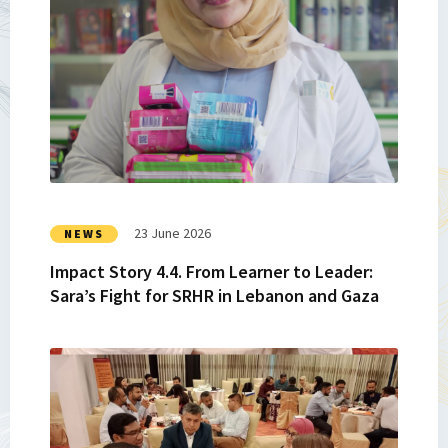
more
about
Impact
Story
4.4.
From
Learner
to
Leader:
Sara’s
23 June 2026
NEWS
Fight
Impact Story 4.4. From Learner to Leader:
for
Sara’s Fight for SRHR in Lebanon and Gaza
SRHR
in
Lebanon
Read
and
more
Gaza
about
Impact