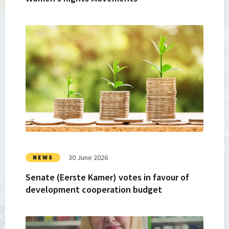
Read
more
about
Senate
(Eerste
Kamer)
votes
in
favour
of
development
30 June 2026
NEWS
cooperation
Senate (Eerste Kamer) votes in favour of
budget
development cooperation budget
Read