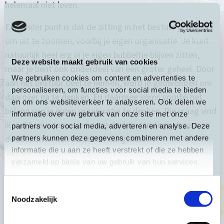
helemaal niet leven.
Een ander punt is dat de zitting in het bestuur je dwingt
om uit te zoomen, voorbij je eigen organisatie. Je kunt
natuurlijk heel erg in je eigen bubbeltje blijven zitten,
Deze website maakt gebruik van cookies
maar je bent ook onderdeel van een groter geheel. Door
We gebruiken cookies om content en advertenties te
aan het bestuur deel te nemen, word je gedwongen om
personaliseren, om functies voor social media te bieden
daarover na te denken. En daarmee soms voorbij het
en om ons websiteverkeer te analyseren. Ook delen we
belang van je eigen organisatie te denken. Die vraag vind
informatie over uw gebruik van onze site met onze
ik wel heel interessant: Hoe denk je strategisch na over
partners voor social media, adverteren en analyse. Deze
de toekomst van de sector als geheel?
partners kunnen deze gegevens combineren met andere
informatie die u aan ze heeft verstrekt of die ze hebben
verzameld op basis van uw gebruik van hun services.
Door aan het bestuur deel te nemen,
word je gedwongen om verder te
Toestemmingsselectie
Noodzakelijk
kijken dan je eigen organisatie.