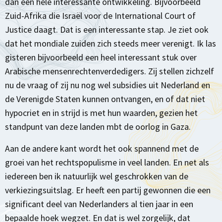
dan een hele interessante ontwikkeling. Bijvoorbeeld
Zuid-Afrika die Israël voor de International Court of
Justice daagt. Dat is een interessante stap. Je ziet ook
dat het mondiale zuiden zich steeds meer verenigt. Ik las
gisteren bijvoorbeeld een heel interessant stuk over
Arabische mensenrechtenverdedigers. Zij stellen zichzelf
nu de vraag of zij nu nog wel subsidies uit Nederland en
de Verenigde Staten kunnen ontvangen, en of dat niet
hypocriet en in strijd is met hun waarden, gezien het
standpunt van deze landen mbt de oorlog in Gaza.
Aan de andere kant wordt het ook spannend met de
groei van het rechtspopulisme in veel landen. En net als
iedereen ben ik natuurlijk wel geschrokken van de
verkiezingsuitslag. Er heeft een partij gewonnen die een
significant deel van Nederlanders al tien jaar in een
bepaalde hoek wegzet. En dat is wel zorgelijk, dat