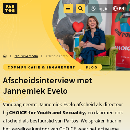
Toggle
Ga
Log in
EN
Menu
menu
naar
zoekpagina
Nieuws & Media
Afscheidsinterview met Jannemiek Evelo
COMMUNICATIE & ENGAGEMENT
BLOG
Afscheidsinterview met
Jannemiek Evelo
Vandaag neemt Jannemiek Evelo afscheid als directeur
bij
CHOICE for Youth and Sexuality
,
en daarmee ook
afscheid als bestuurslid van Partos. We spraken haar in
het gezellige kantoor van CHOICE waar het activisme