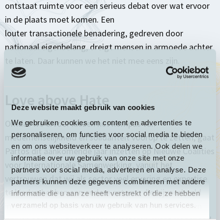
ontstaat ruimte voor een serieus debat over wat ervoor
in de plaats moet komen. Een
louter transactionele benadering, gedreven door
nationaal eigenbelang, dreigt mensen in armoede achter
te laten. Daar kunnen we het niet mee eens zijn.
Love above Hate
Deze website maakt gebruik van cookies
Omdat we ervoor kiezen het kompas van
We gebruiken cookies om content en advertenties te
personaliseren, om functies voor social media te bieden
medemenselijkheid en solidariteit voorop te zetten, gaat
en om ons websiteverkeer te analyseren. Ook delen we
Partos dit aankomende jaar inzetten op Nieuwe Coalities
informatie over uw gebruik van onze site met onze
voor Internationale Samenwerking, vanuit het
partners voor social media, adverteren en analyse. Deze
vertrouwen dat wij als sector veel ervaring en expertise
partners kunnen deze gegevens combineren met andere
te bieden hebben aan andere actoren die bijvoorbeeld
informatie die u aan ze heeft verstrekt of die ze hebben
internationale relaties willen versterken, handel willen
verzameld op basis van uw gebruik van hun services.
drijven of in veiligheid willen investeren. Want Nederland