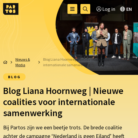
Toggle
Ga
Log in
EN
Menu
menu
naar
zoekpagina
Nieuws &
Blog Liana Hoornweg | Nieuwe coalities voor
Media
internationale samenwerking
BLOG
Blog Liana Hoornweg | Nieuwe
coalities voor internationale
samenwerking
Bij Partos zijn we een beetje trots. De brede coalitie
achter de campagne ‘
Nederland is geen Eiland’
heeft