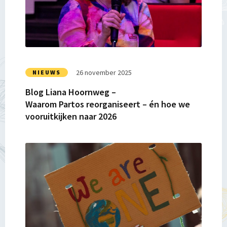
Hoornweg
–
Waarom Partos reorganiseert
–
én
hoe
26 november 2025
NIEUWS
we
Blog Liana Hoornweg –
vooruitkijken
Waarom Partos reorganiseert – én hoe we
naar
vooruitkijken naar 2026
2026
Lees
meer
over
Blog
Liana
Hoornweg:
Kom