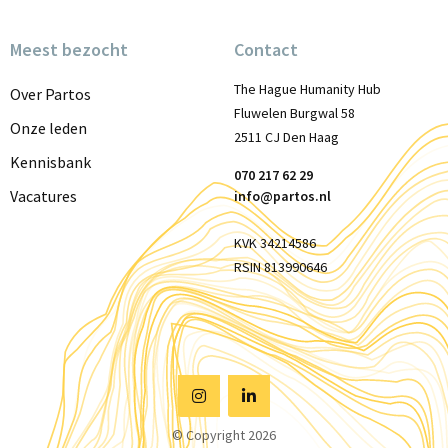
Meest bezocht
Contact
The Hague Humanity Hub
Over Partos
Fluwelen Burgwal 58
Onze leden
2511 CJ Den Haag
Kennisbank
070 217 62 29
Vacatures
info@partos.nl
KVK 34214586
RSIN 813990646
Visit
Visit
© Copyright 2026
Instagram
Linkedin