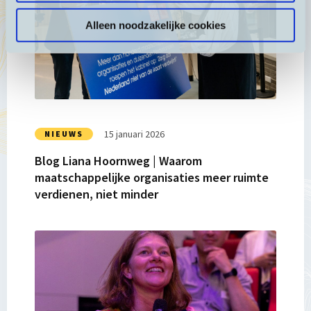
Blog
Alleen noodzakelijke cookies
Liana
Hoornweg
|
Waarom
maatschappelijke
organisaties
meer
15 januari 2026
NIEUWS
ruimte
Blog Liana Hoornweg | Waarom
verdienen,
maatschappelijke organisaties meer ruimte
niet
verdienen, niet minder
minder
Lees
meer
over
Blog
Liana