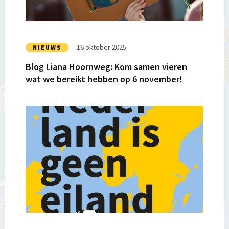
samen
vieren
wat
we
16 oktober 2025
NIEUWS
bereikt
Blog Liana Hoornweg: Kom samen vieren
hebben
wat we bereikt hebben op 6 november!
op
6
november!
Lees
meer
over
Blog
Liana
Hoornweg
–
Oproep
aan
de