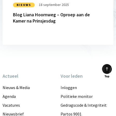
Kamer
18 september 2025
NIEUWS
na
Blog Liana Hoornweg – Oproep aan de
Prinsjesdag
Kamer na Prinsjesdag
Actueel
Voor leden
Scrol
to
Nieuws & Media
Inloggen
top
Agenda
Politieke monitor
Vacatures
Gedragscode & Integriteit
Nieuwsbrief
Partos 9001