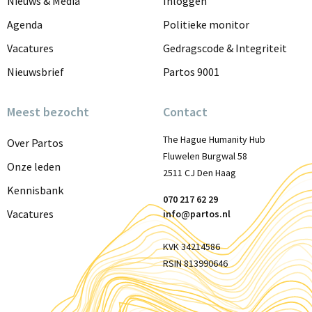
Nieuws & Media
Inloggen
top
Agenda
Politieke monitor
Vacatures
Gedragscode & Integriteit
Nieuwsbrief
Partos 9001
Meest bezocht
Contact
The Hague Humanity Hub
Over Partos
Fluwelen Burgwal 58
Onze leden
2511 CJ Den Haag
Kennisbank
070 217 62 29
Vacatures
info@partos.nl
KVK 34214586
RSIN 813990646