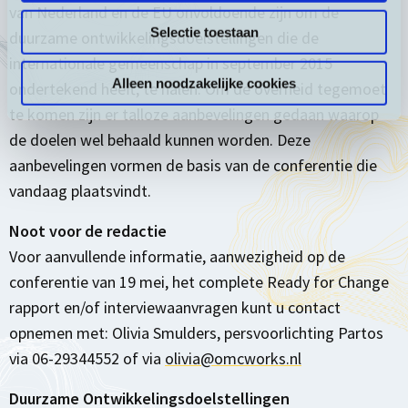
van Nederland en de EU onvoldoende zijn om de
Selectie toestaan
duurzame ontwikkelingsdoelstellingen die de
internationale gemeenschap in september 2015
Alleen noodzakelijke cookies
ondertekend heeft, te halen. Om de overheid tegemoet
te komen zijn er talloze aanbevelingen gedaan waarop
de doelen wel behaald kunnen worden. Deze
aanbevelingen vormen de basis van de conferentie die
vandaag plaatsvindt.
Noot voor de redactie
Voor aanvullende informatie, aanwezigheid op de
conferentie van 19 mei, het complete Ready for Change
rapport en/of interviewaanvragen kunt u contact
opnemen met: Olivia Smulders, persvoorlichting Partos
via 06-29344552 of via
olivia@omcworks.nl
Duurzame Ontwikkelingsdoelstellingen