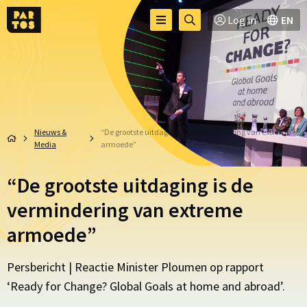
Toggle
Ga
Log in
EN
Menu
menu
naar
zoekpagina
Nieuws &
“De grootste uitdaging is de vermindering van extreme
Media
armoede”
“De grootste uitdaging is de
vermindering van extreme
armoede”
Persbericht | Reactie Minister Ploumen op rapport
‘Ready for Change? Global Goals at home and abroad’.