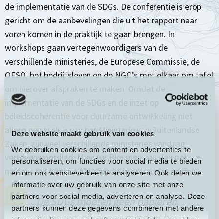
de implementatie van de SDGs. De conferentie is erop
gericht om de aanbevelingen die uit het rapport naar
voren komen in de praktijk te gaan brengen. In
workshops gaan vertegenwoordigers van de
verschillende ministeries, de Europese Commissie, de
OESO, het bedrijfsleven en de NGO’s met elkaar om tafel
om hierover afspraken te maken. Omdat de
implementatie van de SDGs en de inzet op
beleidscoherentie voor duurzame ontwikkeling niet
alleen een taak is van het Ministerie van Buitenlandse
Deze website maakt gebruik van cookies
Zaken, zijn veel verschillende ministeries vandaag
We gebruiken cookies om content en advertenties te
vertegenwoordigd. Minister Ploumen zou dan ook
personaliseren, om functies voor social media te bieden
namens het kabinet het rapport in ontvangst nemen.
en om ons websiteverkeer te analyseren. Ook delen we
informatie over uw gebruik van onze site met onze
partners voor social media, adverteren en analyse. Deze
De SDGs moeten geen papieren
partners kunnen deze gegevens combineren met andere
tijger zijn, maar een mindset bij