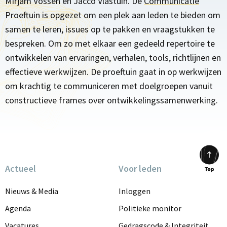
Mirjam Vossen en Jacco Vlastuin. De
Communicatie
Proeftuin
is opgezet om een plek aan leden te bieden om
samen te leren, issues op te pakken en vraagstukken te
bespreken. Om zo met elkaar een gedeeld repertoire te
ontwikkelen van ervaringen, verhalen, tools, richtlijnen en
effectieve werkwijzen. De proeftuin gaat in op werkwijzen
om krachtig te communiceren met doelgroepen vanuit
constructieve frames over ontwikkelingssamenwerking.
Actueel
Voor leden
Scrol
to
Nieuws & Media
Inloggen
top
Agenda
Politieke monitor
Vacatures
Gedragscode & Integriteit