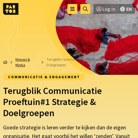
Toggle
Ga
Log in
EN
Menu
menu
naar
zoekpagina
Nieuws &
Terugblik Communicatie Proeftuin#1 Strategie &
Media
Doelgroepen
COMMUNICATIE & ENGAGEMENT
Terugblik Communicatie
Proeftuin#1 Strategie &
Doelgroepen
Goede strategie is leren verder te kijken dan de eigen
organisatie. Het gaat voorbij het willen ‘zenden’. Vanuit