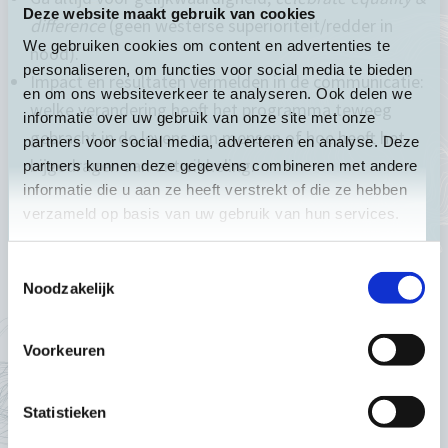
Deze website maakt gebruik van cookies
difference
(geen westerse superioriteit/redder in
We gebruiken cookies om content en advertenties te
nood).
personaliseren, om functies voor social media te bieden
Impact en resultaten vermelden in de communicatie:
en om ons websiteverkeer te analyseren. Ook delen we
welke verandering heeft het programma teweeg
informatie over uw gebruik van onze site met onze
gebracht in de levens van mensen of hoe heeft het
partners voor social media, adverteren en analyse. Deze
bijgedragen aan ontwikkeling.
partners kunnen deze gegevens combineren met andere
informatie die u aan ze heeft verstrekt of die ze hebben
verzameld op basis van uw gebruik van hun services.
Toestemmingsselectie
Over strategisch communiceren & verbinding met je
Noodzakelijk
doelgroep
Voorkeuren
Weet waarom je werkt voor je eigen organisatie,
vanuit je intrinsieke motivatie kan je de koppeling
Statistieken
vinden naar de kernwaarden van je organisatie.
Door je kernwaarden inzichtelijk te maken en je eigen