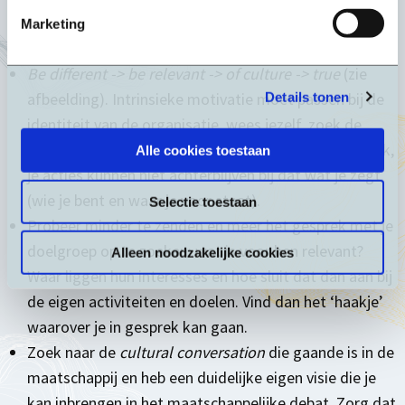
kracht centraal te zetten kan je jezelf positioneren en
Marketing
strategisch communiceren met je doelgroep.
Be different -> be relevant -> of culture -> true
(zie
afbeelding). Intrinsieke motivatie moet passen bij de
Details tonen
identiteit van de organisatie, wees jezelf, zoek de
verbinding, maak het gesprek levendig en wees eerlijk,
Alle cookies toestaan
je acties kunnen niet achterblijven bij dat wat je zegt
(wie je bent en waar je voor staat).
Selectie toestaan
Probeer minder te zenden en meer het gesprek met je
doelgroep op te zoeken: wat is voor hen relevant?
Alleen noodzakelijke cookies
Waar liggen hun interesses en hoe sluit dat dan aan bij
de eigen activiteiten en doelen. Vind dan het ‘haakje’
waarover je in gesprek kan gaan.
Zoek naar de
cultural conversation
die gaande is in de
maatschappij en heb een duidelijke eigen visie die je
kan inbrengen in het maatschappelijke debat. Zorg dat