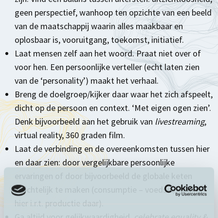
geen perspectief, wanhoop ten opzichte van een beeld
van de maatschappij waarin alles maakbaar en
oplosbaar is, vooruitgang, toekomst, initiatief.
Laat mensen zelf aan het woord. Praat niet over of
voor hen. Een persoonlijke verteller (echt laten zien
van de ‘personality’) maakt het verhaal.
Breng de doelgroep/kijker daar waar het zich afspeelt,
dicht op de persoon en context. ‘Met eigen ogen zien’.
Denk bijvoorbeeld aan het gebruik van
livestreaming
,
virtual reality, 360 graden film.
Laat de verbinding en de overeenkomsten tussen hier
en daar zien: door vergelijkbare persoonlijke
ervaringen of door bijvoorbeeld de globale keten
inzichtelijk te maken (consumptie – voedsel/kleding,
hier i.r.t. productie daar).
Ga altijd voor gelijkwaardigheid,
celebrate equality &