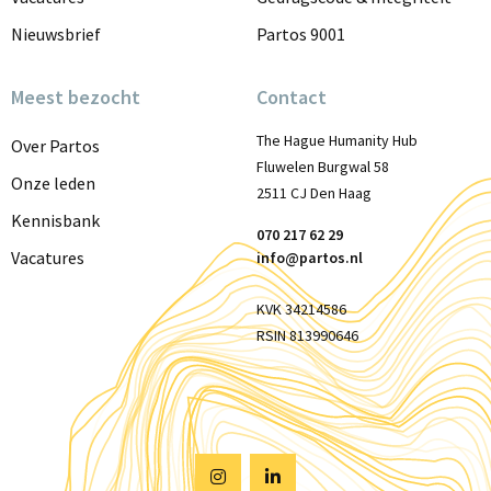
Nieuwsbrief
Partos 9001
Meest bezocht
Contact
The Hague Humanity Hub
Over Partos
Fluwelen Burgwal 58
Onze leden
2511 CJ Den Haag
Kennisbank
070 217 62 29
Vacatures
info@partos.nl
KVK 34214586
RSIN 813990646
Visit
Visit