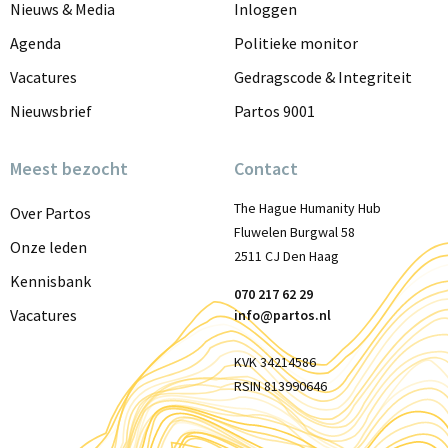
to
Nieuws & Media
Inloggen
top
Agenda
Politieke monitor
Vacatures
Gedragscode & Integriteit
Nieuwsbrief
Partos 9001
Meest bezocht
Contact
The Hague Humanity Hub
Over Partos
Fluwelen Burgwal 58
Onze leden
2511 CJ Den Haag
Kennisbank
070 217 62 29
Vacatures
info@partos.nl
KVK 34214586
RSIN 813990646