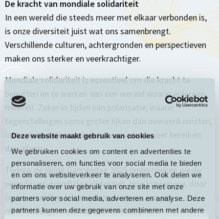
De kracht van mondiale solidariteit
In een wereld die steeds meer met elkaar verbonden is,
is onze diversiteit juist wat ons samenbrengt.
Verschillende culturen, achtergronden en perspectieven
maken ons sterker en veerkrachtiger.
Mondiale solidariteit is essentieel om die kracht te
benutten en te werken aan een wereld waarin iedereen
meetelt. Zeker in tijden van polarisatie, waarin
tegenstellingen soms groter lijken dan overeenkomsten,
laat solidariteit ons zien dat we samen meer bereiken
Deze website maakt gebruik van cookies
dan alleen.
We gebruiken cookies om content en advertenties te
personaliseren, om functies voor social media te bieden
Tijdens de Wilde Ganzendag 2025 onderzoeken we de
en om ons websiteverkeer te analyseren. Ook delen we
waarde van mondiale solidariteit. Hoe kunnen we, door
informatie over uw gebruik van onze site met onze
onze verschillen te omarmen, bouwen aan een
partners voor social media, adverteren en analyse. Deze
rechtvaardigere en inclusievere toekomst?
partners kunnen deze gegevens combineren met andere