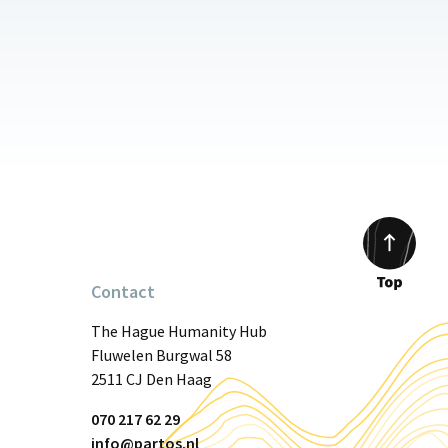
Contact
Scroll
to
The Hague Humanity Hub
top
Fluwelen Burgwal 58
2511 CJ Den Haag
070 217 62 29
info@partos.nl