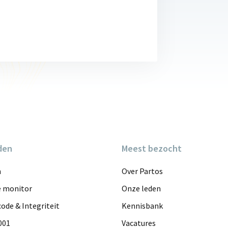
den
Meest bezocht
n
Over Partos
e monitor
Onze leden
ode & Integriteit
Kennisbank
001
Vacatures