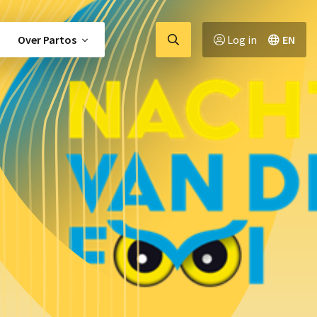
Ga
Over Partos
Log in
EN
naar
zoekpagina
tor