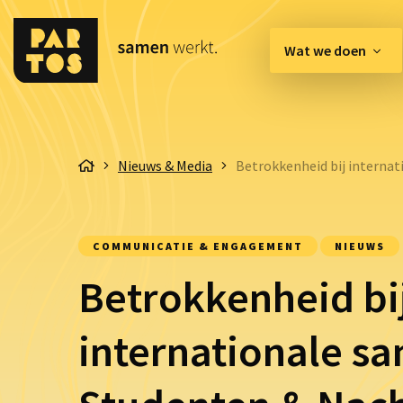
Wat we doen
[EN] Innovation Hub
Nieuws & Media
Betrokkenheid bij internat
Belangenbehartiging & 
Communicatie & Enga
COMMUNICATIE & ENGAGEMENT
NIEUWS
Organisatie & Kwaliteit
Betrokkenheid bi
internationale s