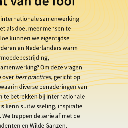
t van de fooi
 internationale samenwerking
et als doel meer mensen te
Hoe kunnen we eigentijdse
orderen en Nederlanders warm
armoedebestrijding,
 samenwerking? Om deze vragen
e over
best practices
, gericht op
waarin diverse benaderingen van
 te betrekken bij internationale
s kennisuitwisseling, inspiratie
. We trappen de serie af met de
studenten en Wilde Ganzen.