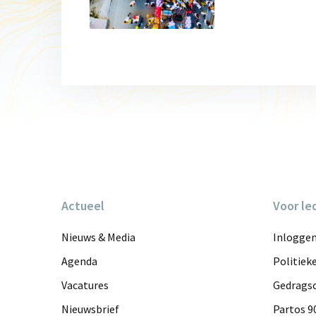
|
Best
practices
on
engagement
Actueel
Voor le
Nieuws & Media
Inlogge
Agenda
Politiek
Vacatures
Gedragsc
Nieuwsbrief
Partos 9