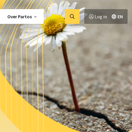
Ga
Over Partos
Log in
EN
naar
zoekpagina
tor