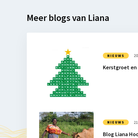
Meer blogs van Liana
Lees
meer
20
NIEUWS
over
Kerstgroet en
Kerstgroet
en
eindejaarspuzzel
Lees
meer
21
NIEUWS
over
Blog Liana Hoo
Blog