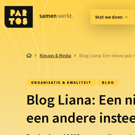
Wat we doen
[EN] Innovation Hub
Nieuws & Media
Blog Liana: Een nieuw jaar
Belangenbehartiging & 
Communicatie & Enga
ORGANISATIE & KWALITEIT
BLOG
Organisatie & Kwaliteit
Blog Liana: Een n
een andere inste