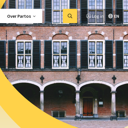
Ga
Over Partos
Log in
EN
naar
zoekpagina
tor