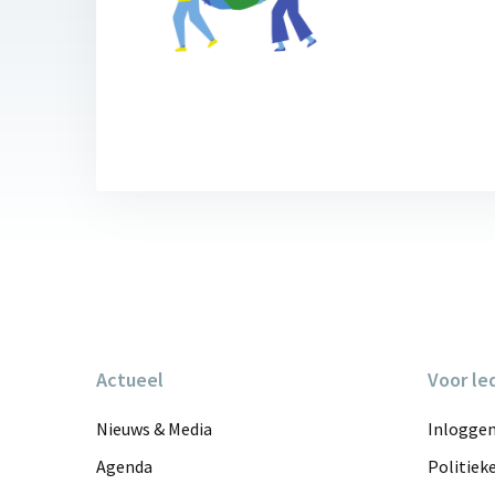
voor
een
eerlijke
en
duurzame
wereld
Actueel
Voor le
Nieuws & Media
Inlogge
Agenda
Politiek