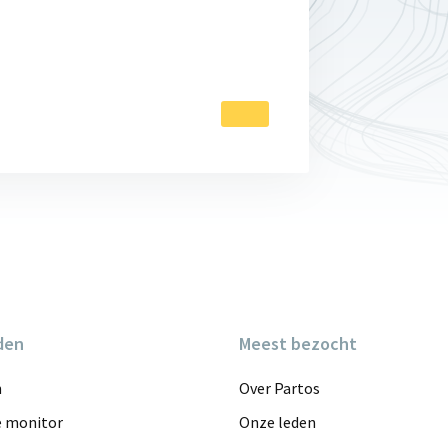
den
Meest bezocht
n
Over Partos
e monitor
Onze leden