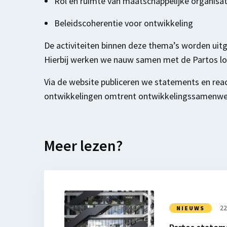
Rol en ruimte van maatschappelijke organisat
Beleidscoherentie voor ontwikkeling
De activiteiten binnen deze thema’s worden uit
Hierbij werken we nauw samen met de Partos l
Via de website publiceren we statements en reac
ontwikkelingen omtrent ontwikkelingssamenwer
Meer lezen?
Lees
meer
22
NIEUWS
over