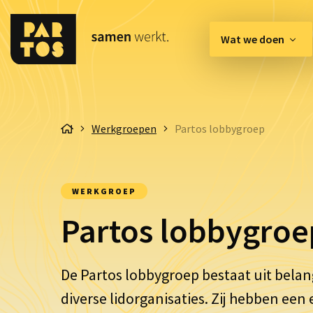
Wat we doen
[EN] Innovation Hub
Werkgroepen
Partos lobbygroep
Belangenbehartiging & 
Communicatie & Enga
WERKGROEP
Organisatie & Kwaliteit
Partos lobbygroe
De
Partos
lobbygroep bestaat uit
belan
diverse
lidorganisaties
. Zij hebben een