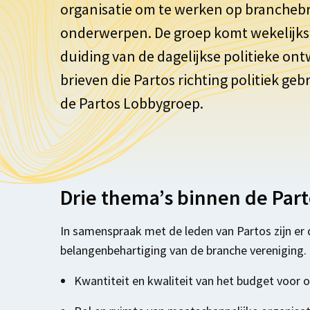
organisatie om te werken op
brancheb
onderwerpen. De groep komt wekelijks
duiding van de dagelijkse politieke o
brieven die
Partos
richting politiek gebr
de
Partos
L
obbygroep.
Drie thema’s binnen de Par
In samenspraak met de leden van Partos zijn er d
belangenbehartiging van de branche vereniging. 
Kwantiteit en kwaliteit van het budget voor