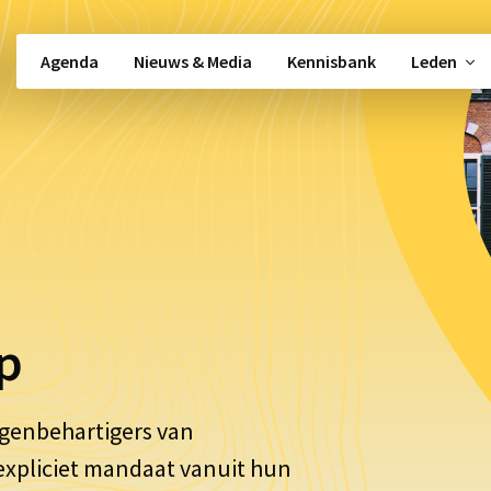
Agenda
Nieuws & Media
Kennisbank
Leden
Snel naar …
Beleidsbeïnvloeding
Alle activiteiten
Vacatures
gement
Alle werkgroepen
Politieke moni
Partos 9001
Nieuwsbrief
p
Shared Services
Kennisbank
genbehartigers
van
 expliciet mandaat vanuit hun