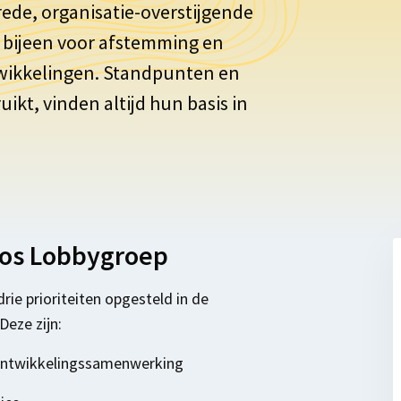
rede
, organisatie-overstijgende
 bijeen voor afstemming en
ntwikkelingen. Standpunten en
uikt, vinden altijd hun basis in
tos Lobbygroep
rie prioriteiten opgesteld in de
Deze zijn:
 ontwikkelingssamenwerking