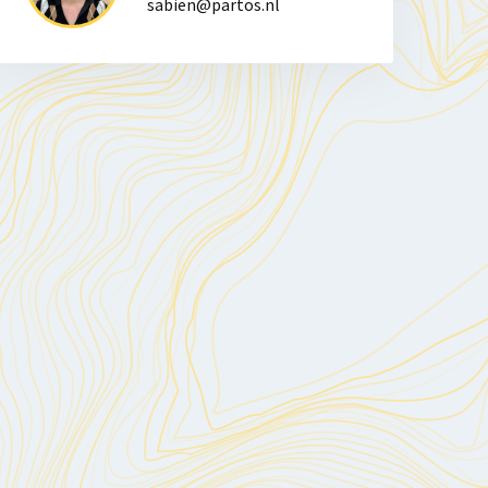
sabien@partos.nl